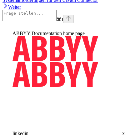
Systemanforderungen für den UiPath Connector
Weiter
⌘
I
ABBYY Documentation
home page
linkedin
x