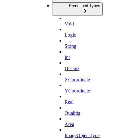
Predefined Types
Void
Logic
String
Int
Distanz
XCoordinate
YCoordinate
Real
Qualität
Area
ImageObjectType