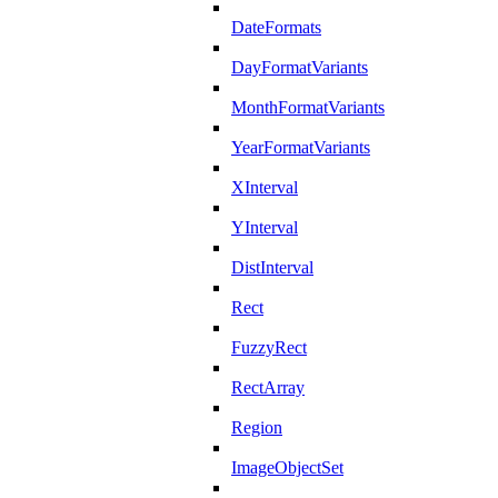
DateFormats
DayFormatVariants
MonthFormatVariants
YearFormatVariants
XInterval
YInterval
DistInterval
Rect
FuzzyRect
RectArray
Region
ImageObjectSet