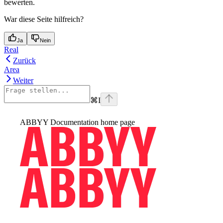
bewerten.
War diese Seite hilfreich?
Ja
Nein
Real
Zurück
Area
Weiter
⌘
I
ABBYY Documentation
home page