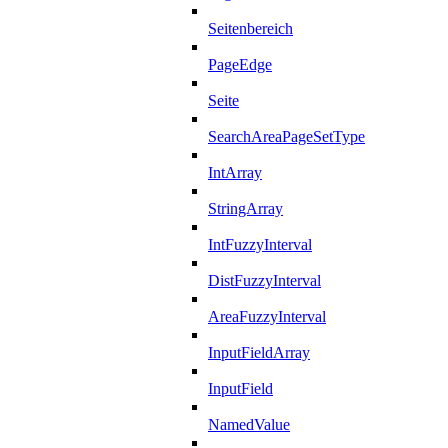
Seitenbereich
PageEdge
Seite
SearchAreaPageSetType
IntArray
StringArray
IntFuzzyInterval
DistFuzzyInterval
AreaFuzzyInterval
InputFieldArray
InputField
NamedValue