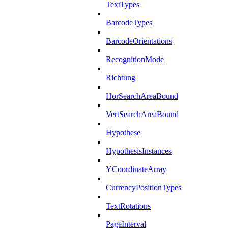
TextTypes
BarcodeTypes
BarcodeOrientations
RecognitionMode
Richtung
HorSearchAreaBound
VertSearchAreaBound
Hypothese
HypothesisInstances
YCoordinateArray
CurrencyPositionTypes
TextRotations
PageInterval