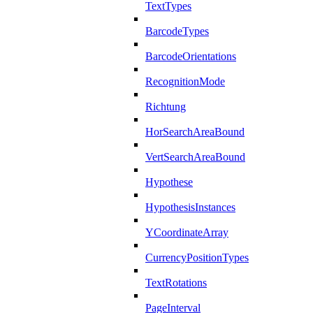
TextTypes
BarcodeTypes
BarcodeOrientations
RecognitionMode
Richtung
HorSearchAreaBound
VertSearchAreaBound
Hypothese
HypothesisInstances
YCoordinateArray
CurrencyPositionTypes
TextRotations
PageInterval