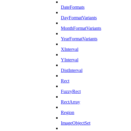
DateFormats
DayFormatVariants
MonthFormatVariants
YearFormatVariants
XInterval
YInterval
DistInterval
Rect
FuzzyRect
RectArray
Region
ImageObjectSet