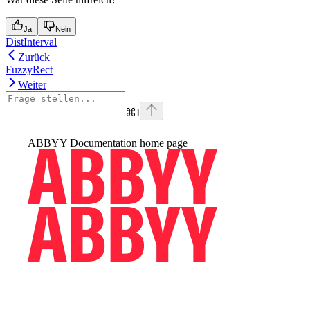
Ja
Nein
DistInterval
Zurück
FuzzyRect
Weiter
⌘
I
ABBYY Documentation
home page