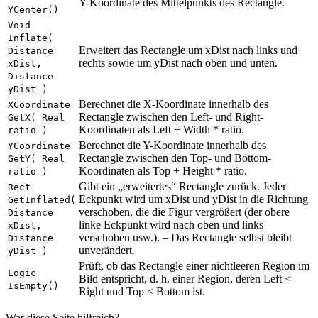
Y-Koordinate des Mittelpunkts des Rectangle.
YCenter()
Void
Inflate(
Erweitert das Rectangle um xDist nach links und
Distance
rechts sowie um yDist nach oben und unten.
xDist,
Distance
yDist )
Berechnet die X-Koordinate innerhalb des
XCoordinate
Rectangle zwischen den Left- und Right-
GetX( Real
Koordinaten als Left + Width * ratio.
ratio )
Berechnet die Y-Koordinate innerhalb des
YCoordinate
Rectangle zwischen den Top- und Bottom-
GetY( Real
Koordinaten als Top + Height * ratio.
ratio )
Gibt ein „erweitertes“ Rectangle zurück. Jeder
Rect
Eckpunkt wird um xDist und yDist in die Richtung
GetInflated(
verschoben, die die Figur vergrößert (der obere
Distance
linke Eckpunkt wird nach oben und links
xDist,
verschoben usw.). – Das Rectangle selbst bleibt
Distance
unverändert.
yDist )
Prüft, ob das Rectangle einer nichtleeren Region im
Logic
Bild entspricht, d. h. einer Region, deren Left <
IsEmpty()
Right und Top < Bottom ist.
War diese Seite hilfreich?