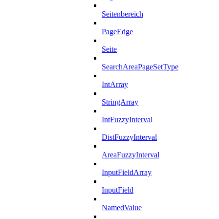
Seitenbereich
PageEdge
Seite
SearchAreaPageSetType
IntArray
StringArray
IntFuzzyInterval
DistFuzzyInterval
AreaFuzzyInterval
InputFieldArray
InputField
NamedValue