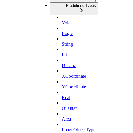
Predefined Types
Void
Logic
String
Int
Distanz
XCoordinate
YCoordinate
Real
Qualität
Area
ImageObjectType