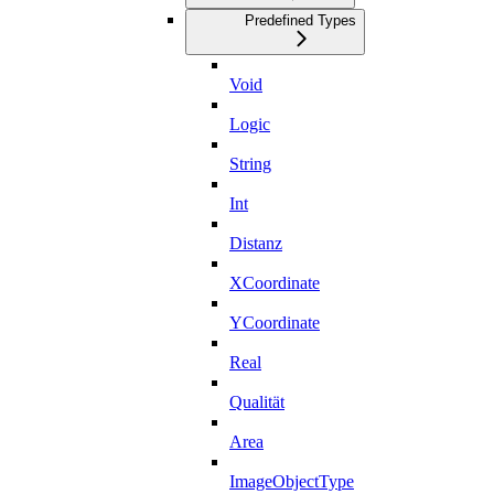
Predefined Types
Void
Logic
String
Int
Distanz
XCoordinate
YCoordinate
Real
Qualität
Area
ImageObjectType