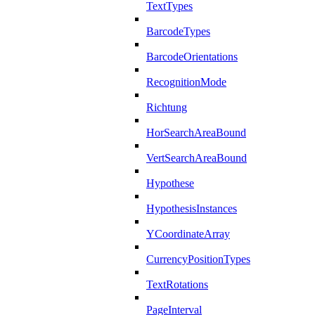
TextTypes
BarcodeTypes
BarcodeOrientations
RecognitionMode
Richtung
HorSearchAreaBound
VertSearchAreaBound
Hypothese
HypothesisInstances
YCoordinateArray
CurrencyPositionTypes
TextRotations
PageInterval