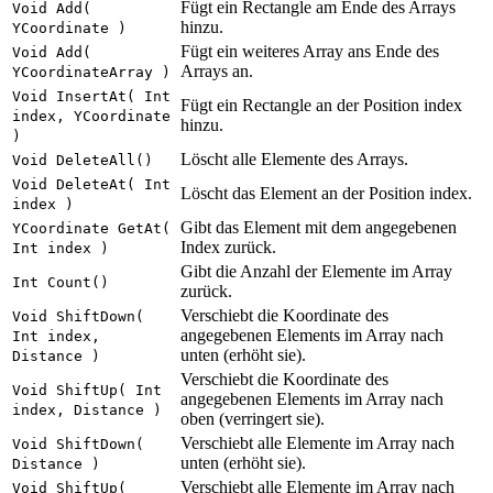
Fügt ein Rectangle am Ende des Arrays
Void Add(
hinzu.
YCoordinate )
Fügt ein weiteres Array ans Ende des
Void Add(
Arrays an.
YCoordinateArray )
Void InsertAt( Int
Fügt ein Rectangle an der Position index
index, YCoordinate
hinzu.
)
Löscht alle Elemente des Arrays.
Void DeleteAll()
Void DeleteAt( Int
Löscht das Element an der Position index.
index )
Gibt das Element mit dem angegebenen
YCoordinate GetAt(
Index zurück.
Int index )
Gibt die Anzahl der Elemente im Array
Int Count()
zurück.
Verschiebt die Koordinate des
Void ShiftDown(
angegebenen Elements im Array nach
Int index,
unten (erhöht sie).
Distance )
Verschiebt die Koordinate des
Void ShiftUp( Int
angegebenen Elements im Array nach
index, Distance )
oben (verringert sie).
Verschiebt alle Elemente im Array nach
Void ShiftDown(
unten (erhöht sie).
Distance )
Verschiebt alle Elemente im Array nach
Void ShiftUp(