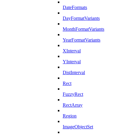
DateFormats
DayFormatVariants
MonthFormatVariants
YearFormatVariants
XInterval
YInterval
DistInterval
Rect
FuzzyRect
RectArray
Region
ImageObjectSet