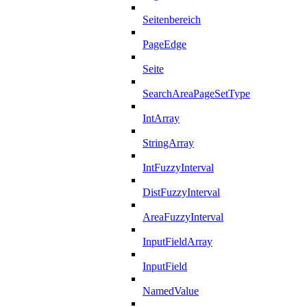
Seitenbereich
PageEdge
Seite
SearchAreaPageSetType
IntArray
StringArray
IntFuzzyInterval
DistFuzzyInterval
AreaFuzzyInterval
InputFieldArray
InputField
NamedValue