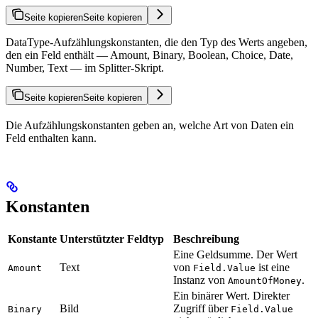
Seite kopieren
Seite kopieren
DataType-Aufzählungskonstanten, die den Typ des Werts angeben,
den ein Feld enthält — Amount, Binary, Boolean, Choice, Date,
Number, Text — im Splitter-Skript.
Seite kopieren
Seite kopieren
Die Aufzählungskonstanten geben an, welche Art von Daten ein
Feld enthalten kann.
Konstanten
Konstante
Unterstützter Feldtyp
Beschreibung
Eine Geldsumme. Der Wert
Text
von
ist eine
Amount
Field.Value
Instanz von
.
AmountOfMoney
Ein binärer Wert. Direkter
Bild
Zugriff über
Binary
Field.Value