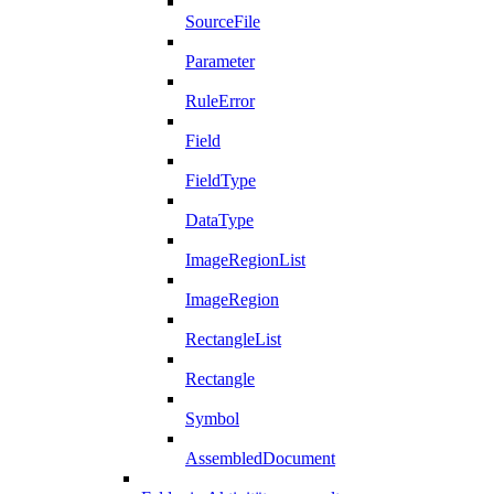
SourceFile
Parameter
RuleError
Field
FieldType
DataType
ImageRegionList
ImageRegion
RectangleList
Rectangle
Symbol
AssembledDocument