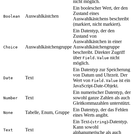
nicht möglich.
Ein boolescher Wert, der den
Zustand eines
Auswahlkästchen
Boolean
Auswahlkästchens beschreibt
(markiert, nicht markiert).
Ein Datentyp, der den
Zustand von
Auswahlkästchen in einer
Auswahlkästchengruppe
Auswahlkästchengruppe
Choice
beschreibt. Direkter Zugriff
über
nicht
Field.Value
möglich.
Ein Datentyp zur Speicherung
von Datum und Uhrzeit. Der
Text
Date
Wert von
ist ein
Field.Value
JavaScript-Date-Objekt.
Ein numerischer Datentyp, der
Text
sowohl ganze Zahlen als auch
Number
Gleitkommazahlen unterstützt.
Ein Datentyp, der das Fehlen
Tabelle, Enum, Gruppe
None
eines Werts angibt.
Ein Text-(
)-Datentyp.
string
Kann sowohl
Text
Text
alphanumerische als auch