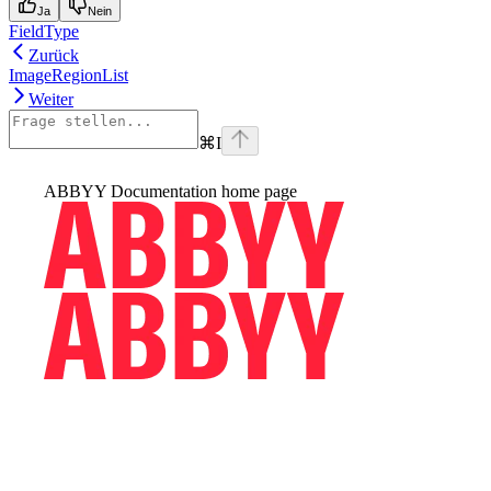
Ja
Nein
FieldType
Zurück
ImageRegionList
Weiter
⌘
I
ABBYY Documentation
home page