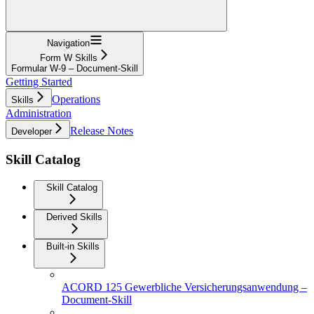
Navigation
Form W Skills
Formular W‑9 – Document-Skill
Getting Started
Operations
Skills
Administration
Release Notes
Developer
Skill Catalog
Skill Catalog
Derived Skills
Built-in Skills
ACORD 125 Gewerbliche Versicherungsanwendung –
Document-Skill