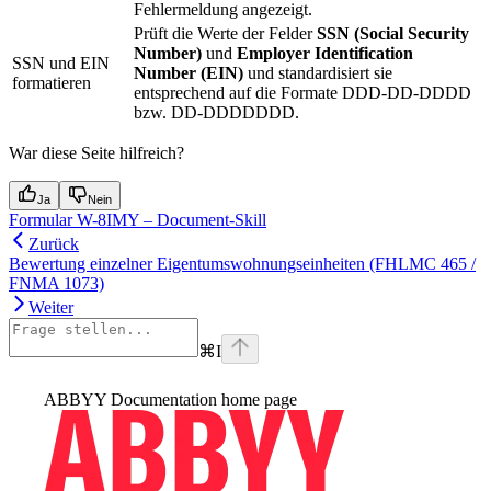
Fehlermeldung angezeigt.
Prüft die Werte der Felder
SSN (Social Security
Number)
und
Employer Identification
SSN und EIN
Number (EIN)
und standardisiert sie
formatieren
entsprechend auf die Formate DDD-DD-DDDD
bzw. DD-DDDDDDD.
War diese Seite hilfreich?
Ja
Nein
Formular W-8IMY – Document-Skill
Zurück
Bewertung einzelner Eigentumswohnungseinheiten (FHLMC 465 /
FNMA 1073)
Weiter
⌘
I
ABBYY Documentation
home page