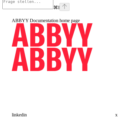
⌘
I
ABBYY Documentation
home page
linkedin
x