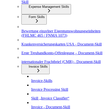
Skill
Expense Management Skills
Form Skills
Bewertung einzelner Eigentumswohnungseinheiten
(FHLMC 465 / FNMA 1073)
Krankenversicherungskarten USA - Document-Skill
Erste Treuhandkonto-Offenlegung – Document-Skill
internationaler Frachtbrief (CMR) - Document-Skill
Invoice Skills
Invoice-Skills
Invoice Processing Skill
Skill „Invoice Classifier“
Invoice - Document-Skill