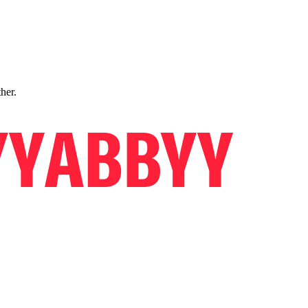
ther.