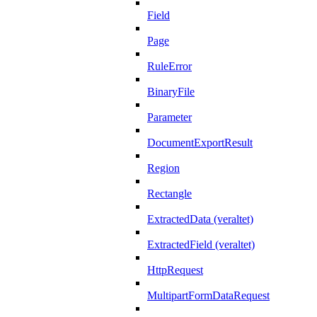
Field
Page
RuleError
BinaryFile
Parameter
DocumentExportResult
Region
Rectangle
ExtractedData (veraltet)
ExtractedField (veraltet)
HttpRequest
MultipartFormDataRequest