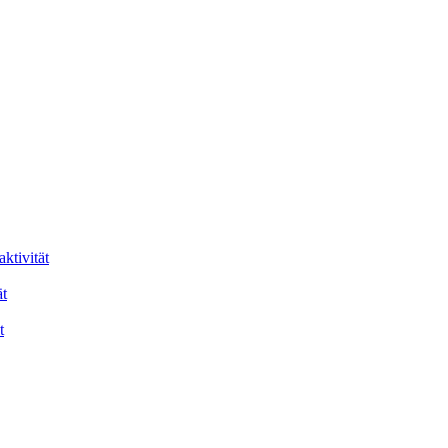
ktivität
t
t