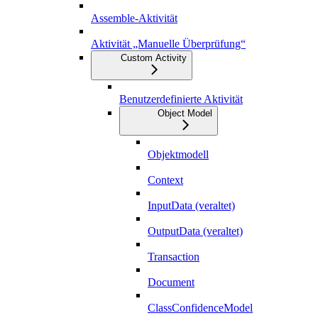
Assemble-Aktivität
Aktivität „Manuelle Überprüfung“
Custom Activity
Benutzerdefinierte Aktivität
Object Model
Objektmodell
Context
InputData (veraltet)
OutputData (veraltet)
Transaction
Document
ClassConfidenceModel