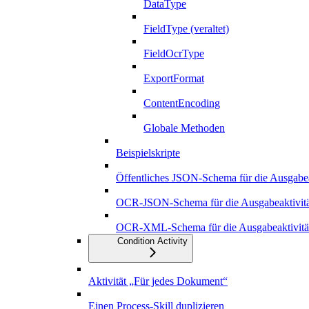
DataType
FieldType (veraltet)
FieldOcrType
ExportFormat
ContentEncoding
Globale Methoden
Beispielskripte
Öffentliches JSON-Schema für die Ausgabea
OCR-JSON-Schema für die Ausgabeaktivitä
OCR-XML-Schema für die Ausgabeaktivitä
Condition Activity
Aktivität „Für jedes Dokument“
Einen Process-Skill duplizieren