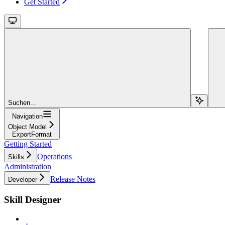
Get Started
Suchen...
Navigation
Object Model
ExportFormat
Getting Started
Operations
Skills
Administration
Release Notes
Developer
Skill Designer