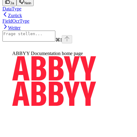
Ja
Nein
DataType
Zurück
FieldOcrType
Weiter
⌘
I
ABBYY Documentation
home page