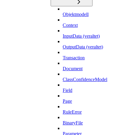
Objektmodell
Context
InputData (veraltet)
OutputData (veraltet)
Transaction
Document
ClassConfidenceModel
Field
Page
RuleError
BinaryFile
Parameter