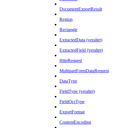
DocumentExportResult
Region
Rectangle
ExtractedData (veraltet)
ExtractedField (veraltet)
HttpRequest
MultipartFormDataRequest
DataType
FieldType (veraltet)
FieldOcrType
ExportFormat
ContentEncoding