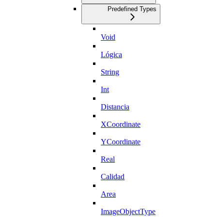
Predefined Types
Void
Lógica
String
Int
Distancia
XCoordinate
YCoordinate
Real
Calidad
Area
ImageObjectType