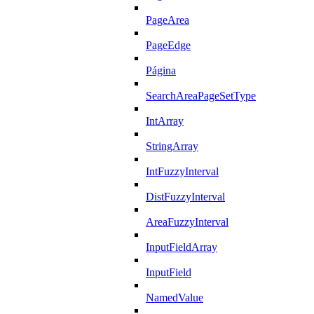
PageArea
PageEdge
Página
SearchAreaPageSetType
IntArray
StringArray
IntFuzzyInterval
DistFuzzyInterval
AreaFuzzyInterval
InputFieldArray
InputField
NamedValue