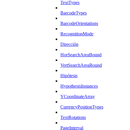
TextTypes
BarcodeTypes
BarcodeOrientations
RecognitionMode
Dirección
HorSearchAreaBound
VertSearchAreaBound
Hipótesis
HypothesisInstances
YCoordinateArray
CurrencyPositionTypes
TextRotations
PageInterval