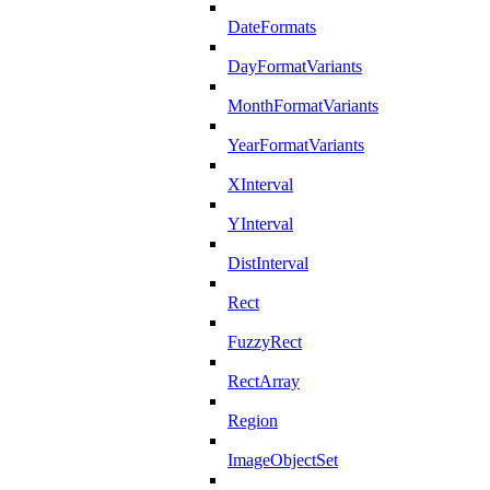
DateFormats
DayFormatVariants
MonthFormatVariants
YearFormatVariants
XInterval
YInterval
DistInterval
Rect
FuzzyRect
RectArray
Region
ImageObjectSet