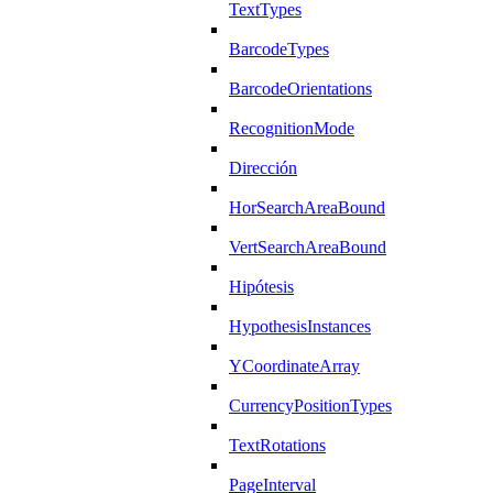
TextTypes
BarcodeTypes
BarcodeOrientations
RecognitionMode
Dirección
HorSearchAreaBound
VertSearchAreaBound
Hipótesis
HypothesisInstances
YCoordinateArray
CurrencyPositionTypes
TextRotations
PageInterval