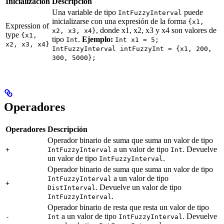
Inicialización
Descripción
Una variable de tipo
puede
IntFuzzyInterval
inicializarse con una expresión de la forma
{x1,
Expression of
, donde x1, x2, x3 y x4 son valores de
x2, x3, x4}
type
{x1,
tipo
.
Ejemplo:
Int
Int x1 = 5;
x2, x3, x4}
IntFuzzyInterval intFuzzyInt = {x1, 200,
300, 5000};
Operadores
Operadores
Descripción
Operador binario de suma que suma un valor de tipo
a un valor de tipo
. Devuelve
+
IntFuzzyInterval
Int
un valor de tipo
.
IntFuzzyInterval
Operador binario de suma que suma un valor de tipo
a un valor de tipo
IntFuzzyInterval
+
. Devuelve un valor de tipo
DistInterval
.
IntFuzzyInterval
Operador binario de resta que resta un valor de tipo
a un valor de tipo
. Devuelve
-
Int
IntFuzzyInterval