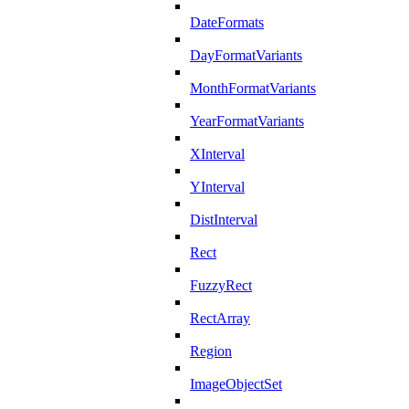
DateFormats
DayFormatVariants
MonthFormatVariants
YearFormatVariants
XInterval
YInterval
DistInterval
Rect
FuzzyRect
RectArray
Region
ImageObjectSet