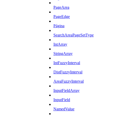
PageArea
PageEdge
Página
SearchAreaPageSetType
IntArray
StringArray
IntFuzzyInterval
DistFuzzyInterval
AreaFuzzyInterval
InputFieldArray
InputField
NamedValue