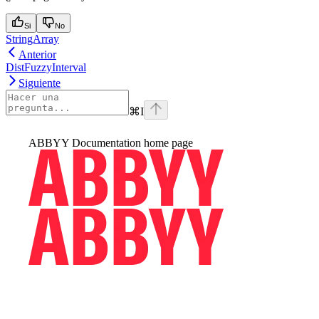
Si
No
StringArray
Anterior
DistFuzzyInterval
Siguiente
⌘
I
ABBYY Documentation
home page