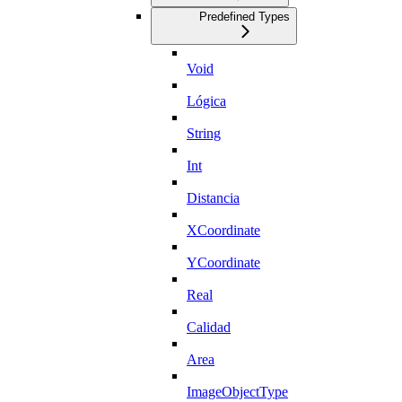
Predefined Types
Void
Lógica
String
Int
Distancia
XCoordinate
YCoordinate
Real
Calidad
Area
ImageObjectType