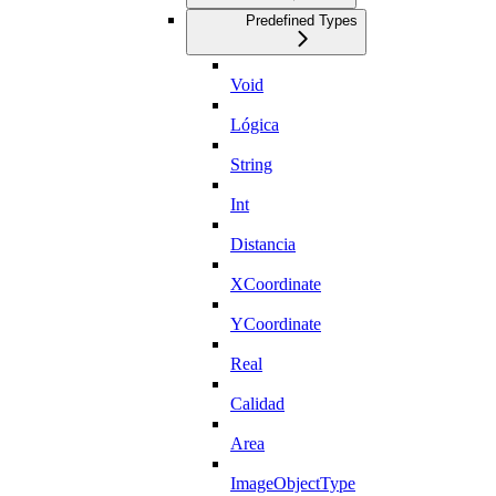
Predefined Types
Void
Lógica
String
Int
Distancia
XCoordinate
YCoordinate
Real
Calidad
Area
ImageObjectType