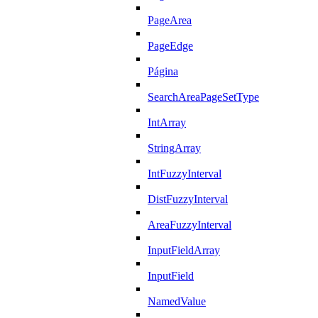
PageArea
PageEdge
Página
SearchAreaPageSetType
IntArray
StringArray
IntFuzzyInterval
DistFuzzyInterval
AreaFuzzyInterval
InputFieldArray
InputField
NamedValue