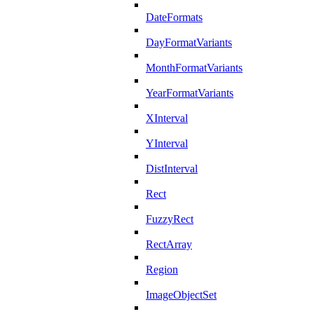
DateFormats
DayFormatVariants
MonthFormatVariants
YearFormatVariants
XInterval
YInterval
DistInterval
Rect
FuzzyRect
RectArray
Region
ImageObjectSet