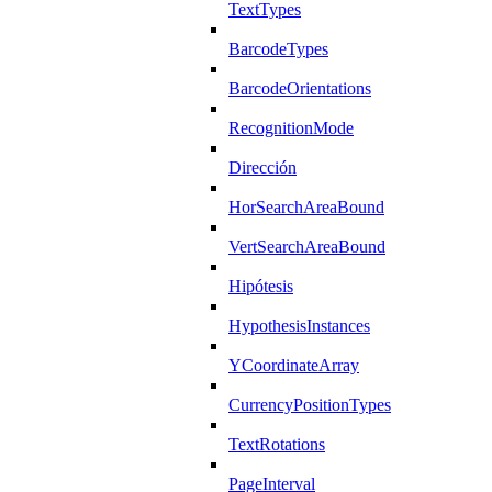
TextTypes
BarcodeTypes
BarcodeOrientations
RecognitionMode
Dirección
HorSearchAreaBound
VertSearchAreaBound
Hipótesis
HypothesisInstances
YCoordinateArray
CurrencyPositionTypes
TextRotations
PageInterval