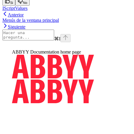
Si
No
IScriptValues
Anterior
Menús de la ventana principal
Siguiente
⌘
I
ABBYY Documentation
home page