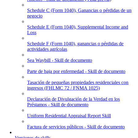
Schedule C (Form 1040), Ganancias o pérdidas de un
negocio
Schedule E (Form 1040), Supplemental Income and
Loss
Schedule F (Form 1040), ganancias o pérdidas de
actividades agrícolas
Sea Waybill - Skill de documento
Parte de baja por enfermedad - Skill de documento
Tasación de pequeñas propiedades residenciales con
ingresos (FHLMC 72 / FNMA 1025)
Declaración de Divulgación de la Verdad en los
Préstamos - Skill de documento
Uniform Residential Appraisal Report Skill
Factura de servicios públicos - Skill de documento
Versiones de skills