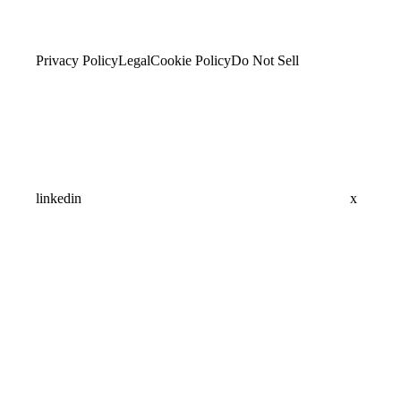
Privacy Policy
Legal
Cookie Policy
Do Not Sell
linkedin
x
Assistant