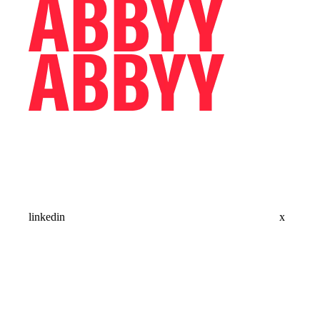
linkedin
x