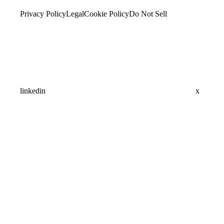
Privacy Policy
Legal
Cookie Policy
Do Not Sell
linkedin
x
Assistant