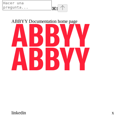
⌘
I
ABBYY Documentation
home page
linkedin
x