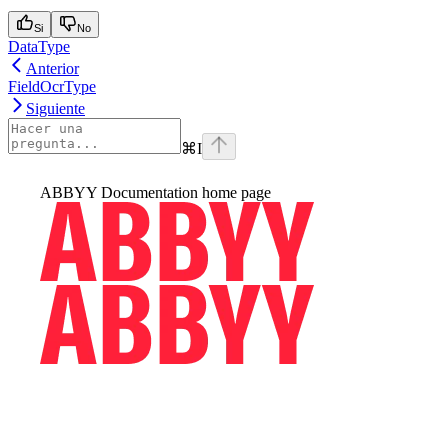
Si
No
DataType
Anterior
FieldOcrType
Siguiente
⌘
I
ABBYY Documentation
home page