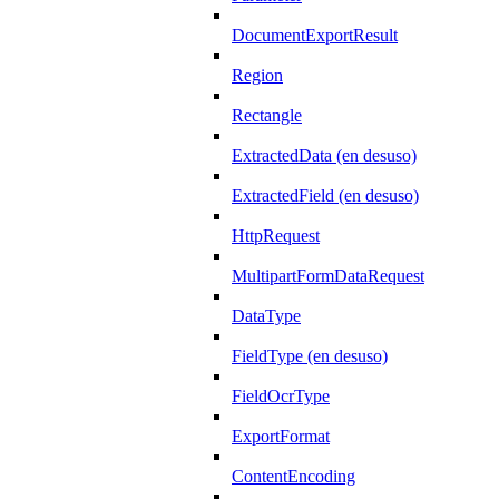
DocumentExportResult
Region
Rectangle
ExtractedData (en desuso)
ExtractedField (en desuso)
HttpRequest
MultipartFormDataRequest
DataType
FieldType (en desuso)
FieldOcrType
ExportFormat
ContentEncoding