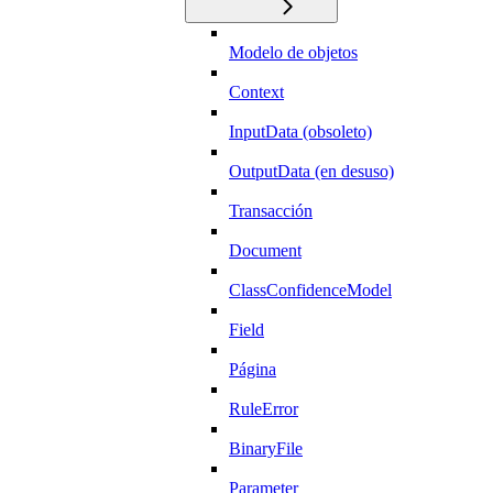
Modelo de objetos
Context
InputData (obsoleto)
OutputData (en desuso)
Transacción
Document
ClassConfidenceModel
Field
Página
RuleError
BinaryFile
Parameter