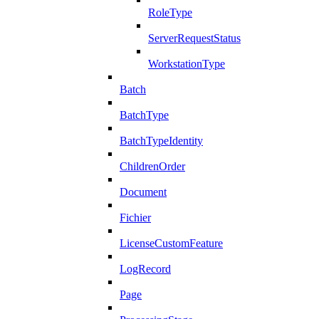
RoleType
ServerRequestStatus
WorkstationType
Batch
BatchType
BatchTypeIdentity
ChildrenOrder
Document
Fichier
LicenseCustomFeature
LogRecord
Page