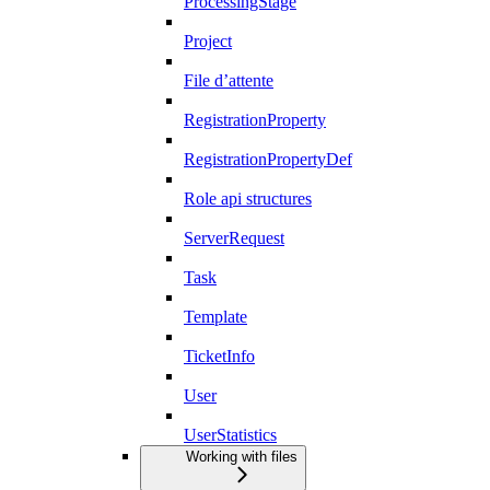
ProcessingStage
Project
File d’attente
RegistrationProperty
RegistrationPropertyDef
Role api structures
ServerRequest
Task
Template
TicketInfo
User
UserStatistics
Working with files