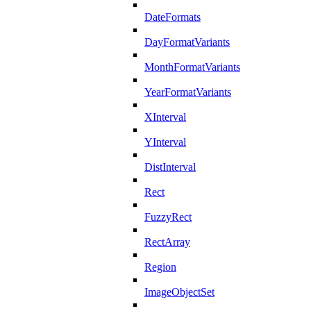
DateFormats
DayFormatVariants
MonthFormatVariants
YearFormatVariants
XInterval
YInterval
DistInterval
Rect
FuzzyRect
RectArray
Region
ImageObjectSet