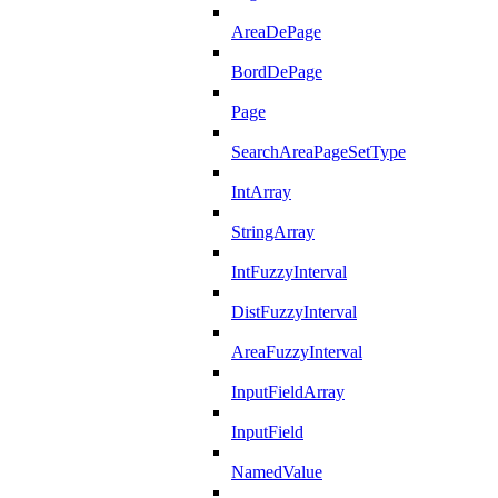
AreaDePage
BordDePage
Page
SearchAreaPageSetType
IntArray
StringArray
IntFuzzyInterval
DistFuzzyInterval
AreaFuzzyInterval
InputFieldArray
InputField
NamedValue