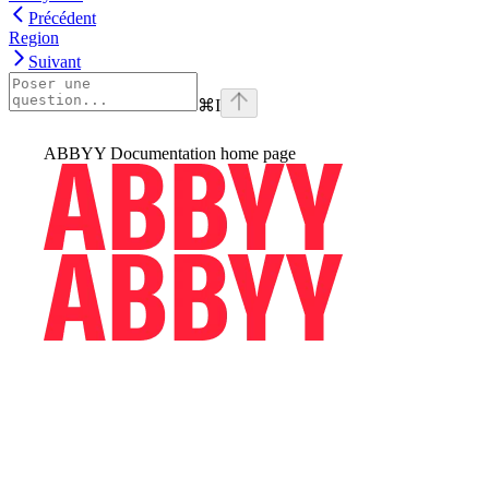
Précédent
Region
Suivant
⌘
I
ABBYY Documentation
home page