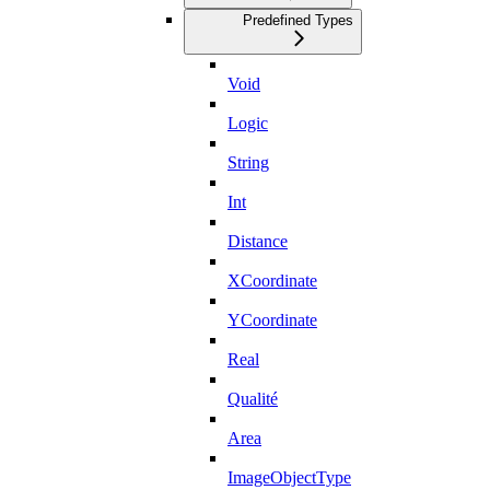
Predefined Types
Void
Logic
String
Int
Distance
XCoordinate
YCoordinate
Real
Qualité
Area
ImageObjectType