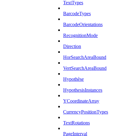
TextTypes
BarcodeTypes
BarcodeOrientations
RecognitionMode
Direction
HorSearchAreaBound
VertSearchAreaBound
Hypothèse
HypothesisInstances
YCoordinateArray
CurrencyPositionTypes
TextRotations
PageInterval