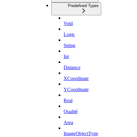
Predefined Types
Void
Logic
String
Int
Distance
XCoordinate
YCoordinate
Real
Qualité
Area
ImageObjectType