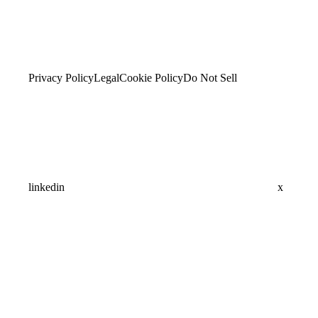
Privacy Policy
Legal
Cookie Policy
Do Not Sell
linkedin
x