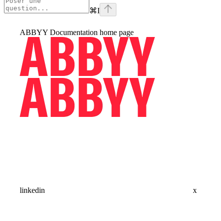
⌘
I
ABBYY Documentation
home page
linkedin
x