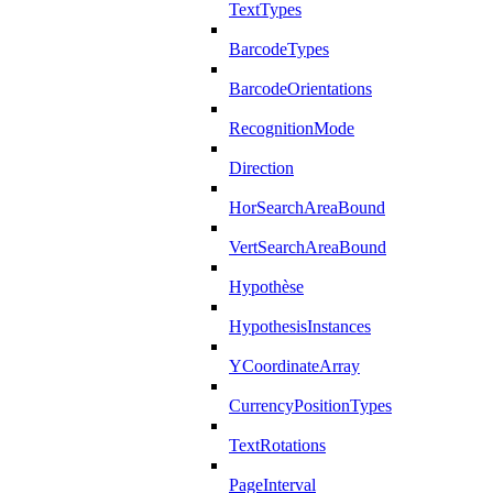
TextTypes
BarcodeTypes
BarcodeOrientations
RecognitionMode
Direction
HorSearchAreaBound
VertSearchAreaBound
Hypothèse
HypothesisInstances
YCoordinateArray
CurrencyPositionTypes
TextRotations
PageInterval