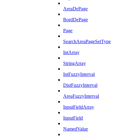
AreaDePage
BordDePage
Page
SearchAreaPageSetType
IntArray
StringArray
IntFuzzyInterval
DistFuzzyInterval
AreaFuzzyInterval
InputFieldArray
InputField
NamedValue