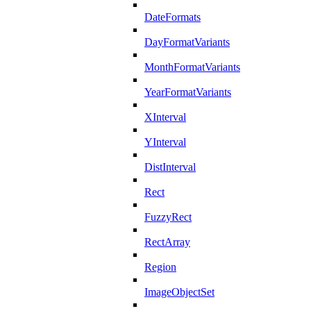
DateFormats
DayFormatVariants
MonthFormatVariants
YearFormatVariants
XInterval
YInterval
DistInterval
Rect
FuzzyRect
RectArray
Region
ImageObjectSet