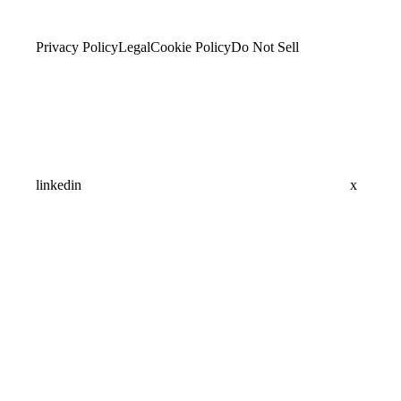
Privacy Policy
Legal
Cookie Policy
Do Not Sell
linkedin
x
Assistant