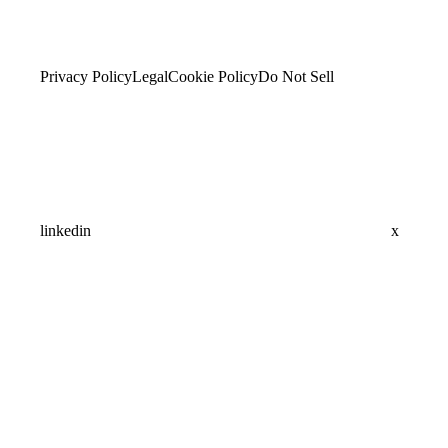
Privacy Policy
Legal
Cookie Policy
Do Not Sell
linkedin
x