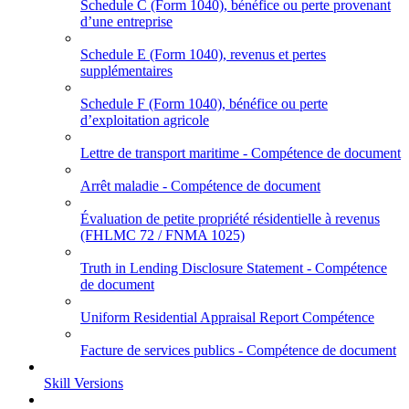
Schedule C (Form 1040), bénéfice ou perte provenant
d’une entreprise
Schedule E (Form 1040), revenus et pertes
supplémentaires
Schedule F (Form 1040), bénéfice ou perte
d’exploitation agricole
Lettre de transport maritime - Compétence de document
Arrêt maladie - Compétence de document
Évaluation de petite propriété résidentielle à revenus
(FHLMC 72 / FNMA 1025)
Truth in Lending Disclosure Statement - Compétence
de document
Uniform Residential Appraisal Report Compétence
Facture de services publics - Compétence de document
Skill Versions