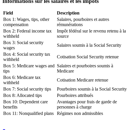
Informations sur les salaires et les impôts
Field
Description
Box 1: Wages, tips, other
Salaires, pourboires et autres
compensation
rémunérations
Box 2: Federal income tax
Impôt fédéral sur le revenu retenu à la
withheld
source
Box 3: Social security
Salaires soumis à la Social Security
wages
Box 4: Social security tax
Cotisation Social Security retenue
withheld
Box 5: Medicare wages and
Salaires et pourboires soumis à
tips
Medicare
Box 6: Medicare tax
Cotisation Medicare retenue
withheld
Box 7: Social security tips
Pourboires soumis à la Social Security
Box 8: Allocated tips
Pourboires attribués
Box 10: Dependent care
Avantages pour frais de garde de
benefits
personnes à charge
Box 11: Nonqualified plans
Régimes non admissibles