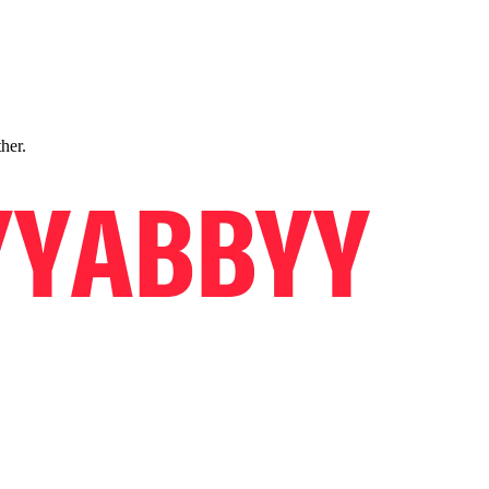
ther.