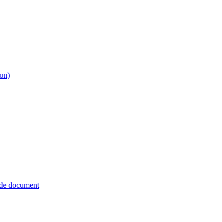
ion)
 de document