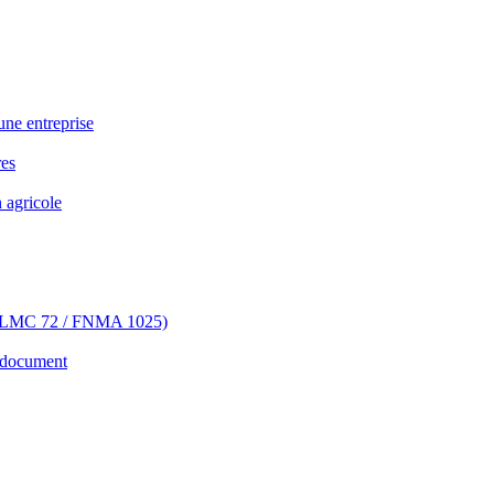
ne entreprise
res
 agricole
 (FHLMC 72 / FNMA 1025)
 document