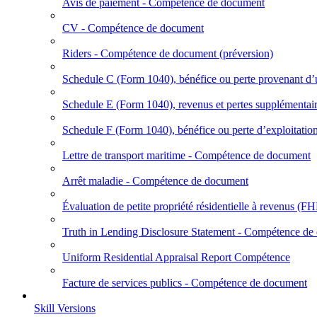
Avis de paiement - Compétence de document
CV - Compétence de document
Riders - Compétence de document (préversion)
Schedule C (Form 1040), bénéfice ou perte provenant d’u
Schedule E (Form 1040), revenus et pertes supplémentai
Schedule F (Form 1040), bénéfice ou perte d’exploitation
Lettre de transport maritime - Compétence de document
Arrêt maladie - Compétence de document
Évaluation de petite propriété résidentielle à revenus
Truth in Lending Disclosure Statement - Compétence de
Uniform Residential Appraisal Report Compétence
Facture de services publics - Compétence de document
Skill Versions