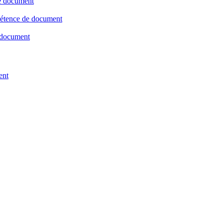
de document
mpétence de document
 document
ent