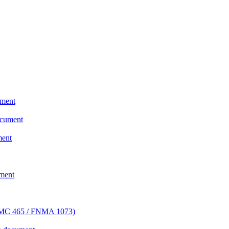
ument
ocument
ment
ment
FHLMC 465 / FNMA 1073)