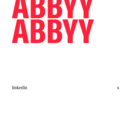
linkedin
x