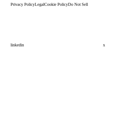
Privacy Policy
Legal
Cookie Policy
Do Not Sell
linkedin
x
Assistant