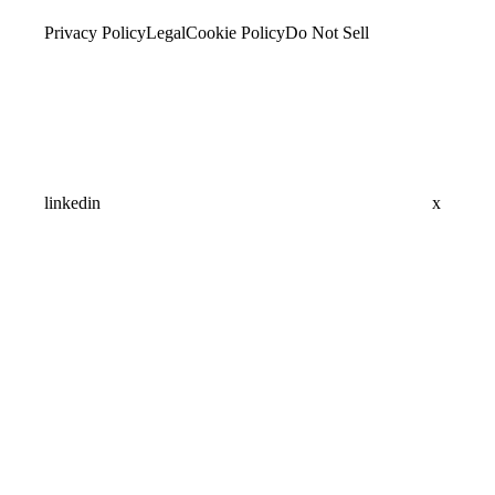
Privacy Policy
Legal
Cookie Policy
Do Not Sell
linkedin
x
Assistant