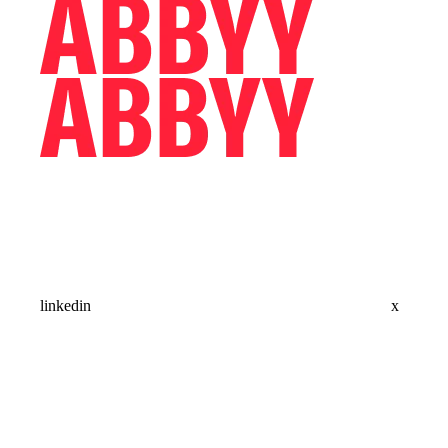
linkedin
x