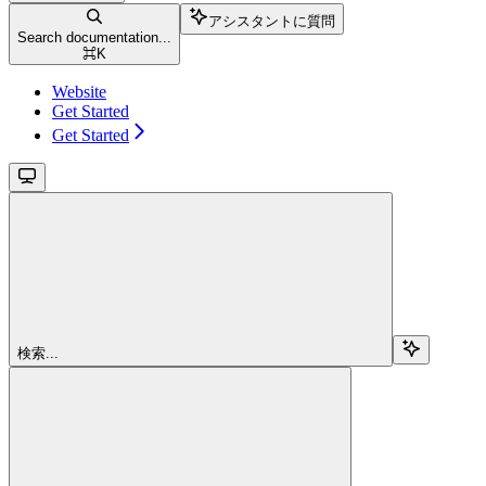
アシスタントに質問
Search documentation...
⌘
K
Website
Get Started
Get Started
検索...