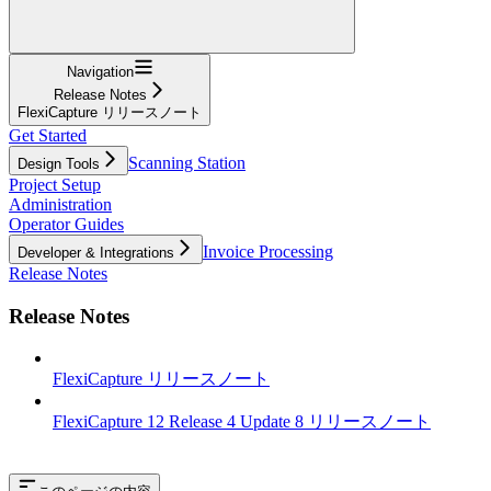
Navigation
Release Notes
FlexiCapture リリースノート
Get Started
Scanning Station
Design Tools
Project Setup
Administration
Operator Guides
Invoice Processing
Developer & Integrations
Release Notes
Release Notes
FlexiCapture リリースノート
FlexiCapture 12 Release 4 Update 8 リリースノート