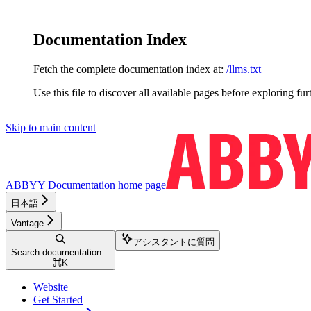
Documentation Index
Fetch the complete documentation index at:
/llms.txt
Use this file to discover all available pages before exploring fur
Skip to main content
ABBYY Documentation
home page
日本語
Vantage
アシスタントに質問
Search documentation...
⌘
K
Website
Get Started