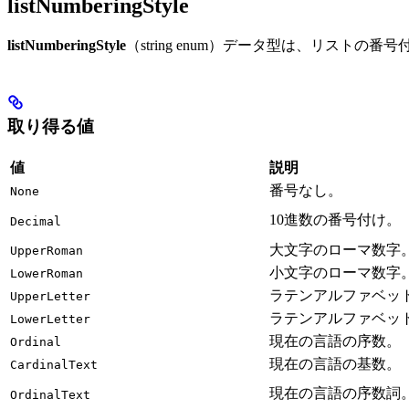
listNumberingStyle
listNumberingStyle
（string enum）データ型は、リストの
取り得る値
値
説明
番号なし。
None
10進数の番号付け。
Decimal
大文字のローマ数字
UpperRoman
小文字のローマ数字
LowerRoman
ラテンアルファベッ
UpperLetter
ラテンアルファベッ
LowerLetter
現在の言語の序数。
Ordinal
現在の言語の基数。
CardinalText
現在の言語の序数詞
OrdinalText