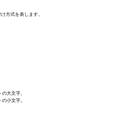
番号付け方式を表します。
。
。
トの大文字。
トの小文字。
。