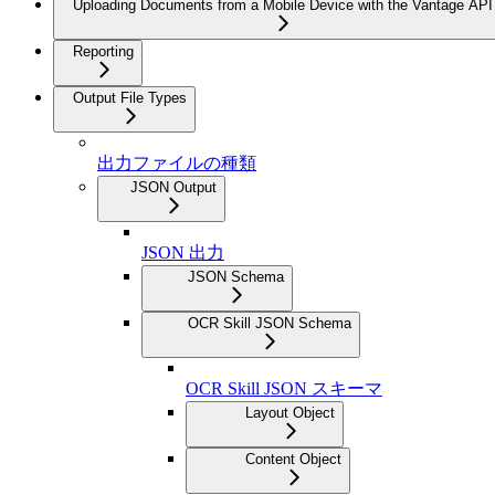
Uploading Documents from a Mobile Device with the Vantage API
Reporting
Output File Types
出力ファイルの種類
JSON Output
JSON 出力
JSON Schema
OCR Skill JSON Schema
OCR Skill JSON スキーマ
Layout Object
Content Object