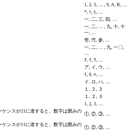
1, 2, 3, … , 9, A, B, …
*, †, ‡, …
一, 二, 三, 四, …
一, 二, … , 九, 十, 十
一, …
壱, 弐, 参, …
一, 二, … , 九, 一〇,
…
ｱ, ｲ, ｳ, …
ア, イ, ウ, …
ｲ, ﾛ, ﾊ, …
イ, ロ, ハ, …
１, ２, ３
１, ２, ３
1, 2, 3, …
ーケンスが21に達すると、数字は囲みの
①, ②, ③, …
ーケンスが11に達すると、数字は囲みの
①, ②, ③, …