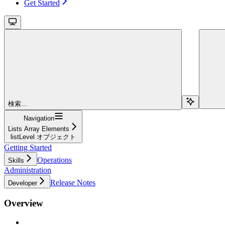
Get Started
検索...
Navigation
Lists Array Elements
listLevel オブジェクト
Getting Started
Operations
Skills
Administration
Release Notes
Developer
Overview