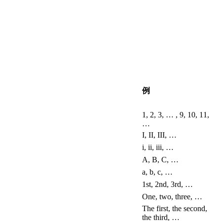
例
1, 2, 3, … , 9, 10, 11,
…
I, II, III, …
i, ii, iii, …
A, B, C, …
a, b, c, …
1st, 2nd, 3rd, …
One, two, three, …
The first, the second,
the third, …