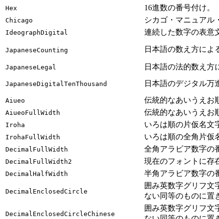
16進数の番号付け。
Hex
シカゴ・マニュアル
Chicago
連続した数字の表意
IdeographDigital
日本語の数え方によ
JapaneseCounting
日本語の法的数え方
JapaneseLegal
日本語のデジタル万
JapaneseDigitalTenThousand
伝統的なあいうえお
Aiueo
伝統的なあいうえお
AiueoFullWidth
いろは順の片仮名文
Iroha
いろは順の全角片仮
IrohaFullWidth
全角アラビア数字の
DecimalFullWidth
現在のフォントに存
DecimalFullWidth2
半角アラビア数字の
DecimalHalfWidth
囲み英数字グリフ文
DecimalEnclosedCircle
ない同等のものに置
囲み英数字グリフ文
DecimalEnclosedCircleChinese
ない同等のものに置