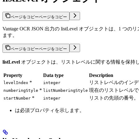
ページをコピー
ページをコピー
Vantage OCR JSON 出力の listLevel オブ
ます。
ページをコピー
ページをコピー
listLevel
オブジェクトは、リストレベルに関する情報を保持
Property
Data type
Description
*
リストレベルのインデ
levelIndex
integer
*
現在のリストレベルで
numberingStyle
listNumberingStyle
*
リストの先頭の番号。
startNumber
integer
は必須プロパティを示します。