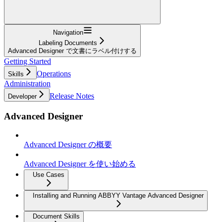
Navigation
Labeling Documents
Advanced Designer で文書にラベル付けする
Getting Started
Operations
Skills
Administration
Release Notes
Developer
Advanced Designer
Advanced Designer の概要
Advanced Designer を使い始める
Use Cases
Installing and Running ABBYY Vantage Advanced Designer
Document Skills