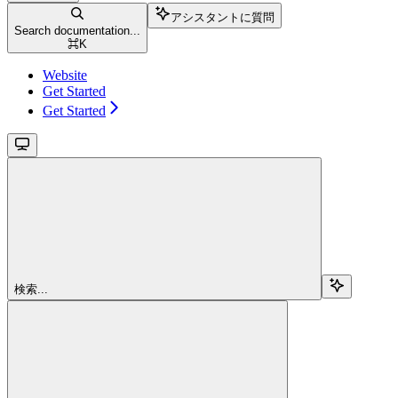
アシスタントに質問
Search documentation...
⌘
K
Website
Get Started
Get Started
検索...