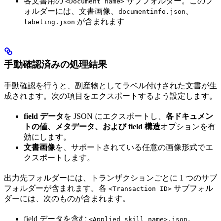
各文書用の
サブフォルダー。このフ
<Document name>
ォルダーには、文書画像、
、
documentinfo.json
が含まれます
labeling.json
手動確認済みの処理結果
手動確認を行うと、副産物としてラベル付けされた文書が生
成されます。次の項目をエクスポートするよう設定します。
field データ
を JSON にエクスポートし、
各ドキュメン
トの値、メタデータ、および field 構造
オプションを有
効にします。
文書画像
を、サポートされている任意の画像形式でエ
クスポートします。
出力先フォルダーには、トランザクションごとに 1 つのサブ
フォルダーが含まれます。各
サブフォル
<Transaction ID>
ダーには、次のものが含まれます。
field データを含む
。
<Applied skill name>.json