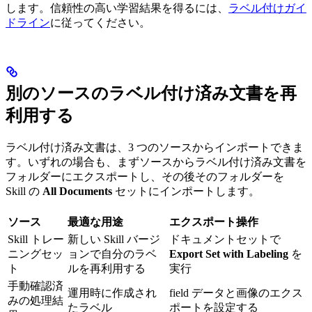
します。信頼性の高い学習結果を得るには、
ラベル付けガイ
ドライン
に従ってください。
別のソースのラベル付け済み文書を再
利用する
ラベル付け済み文書は、3 つのソースからインポートできま
す。いずれの場合も、まずソースからラベル付け済み文書を
フォルダーにエクスポートし、その後そのフォルダーを
Skill の
All Documents
セットにインポートします。
ソース
最適な用途
エクスポート操作
Skill トレー
新しい Skill バージ
ドキュメントセットで
ニングセッ
ョンで自分のラベ
Export Set with Labeling
を
ト
ルを再利用する
実行
手動確認済
運用時に作成され
field データと画像のエクス
みの処理結
たラベル
ポートを設定する