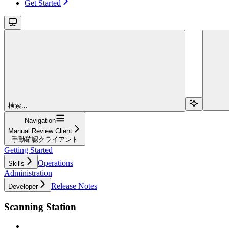
Get Started
検索...
Navigation
Manual Review Client
手動確認クライアント
Getting Started
Operations
Skills
Administration
Release Notes
Developer
Scanning Station