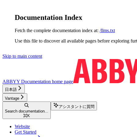
Documentation Index
Fetch the complete documentation index at:
/llms.txt
Use this file to discover all available pages before exploring fur
Skip to main content
ABBYY Documentation
home page
日本語
Vantage
アシスタントに質問
Search documentation...
⌘
K
Website
Get Started