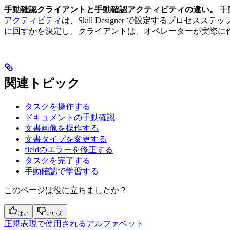
手動確認クライアントと手動確認アクティビティの違い。
手
アクティビティ
は、Skill Designer で設定するプ
に回すかを決定し、クライアントは、オペレーターが実際に
関連トピック
タスクを操作する
ドキュメントの手動確認
文書画像を操作する
文書タイプを変更する
fieldのエラーを修正する
タスクを完了する
手動確認で学習する
このページは役に立ちましたか？
はい
いいえ
正規表現で使用されるアルファベット