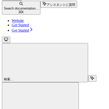
アシスタントに質問
Search documentation...
⌘
K
Website
Get Started
Get Started
検索...