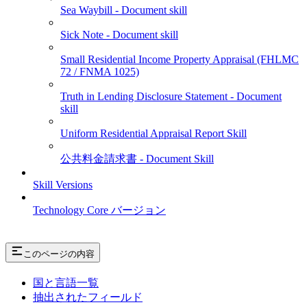
Sea Waybill - Document skill
Sick Note - Document skill
Small Residential Income Property Appraisal (FHLMC
72 / FNMA 1025)
Truth in Lending Disclosure Statement - Document
skill
Uniform Residential Appraisal Report Skill
公共料金請求書 - Document Skill
Skill Versions
Technology Core バージョン
このページの内容
国と言語一覧
抽出されたフィールド