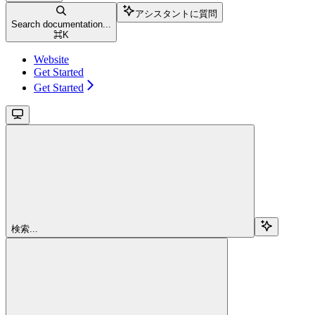
アシスタントに質問
Search documentation...
⌘
K
Website
Get Started
Get Started
検索...