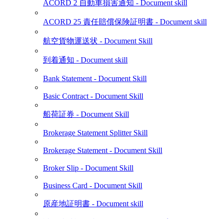
ACORD 2 自動車損害通知 - Document skill
ACORD 25 責任賠償保険証明書 - Document skill
航空貨物運送状 - Document Skill
到着通知 - Document skill
Bank Statement - Document Skill
Basic Contract - Document Skill
船荷証券 - Document Skill
Brokerage Statement Splitter Skill
Brokerage Statement - Document Skill
Broker Slip - Document Skill
Business Card - Document Skill
原産地証明書 - Document skill