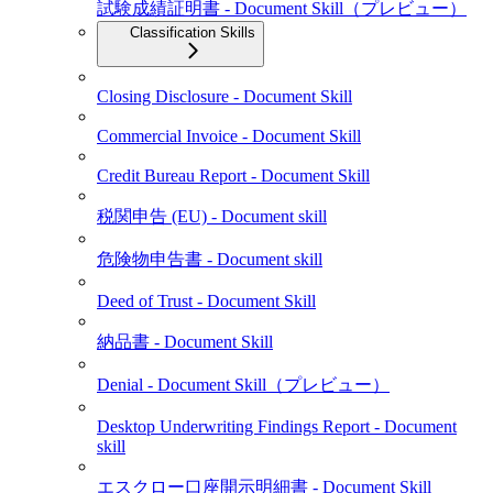
試験成績証明書 - Document Skill（プレビュー）
Classification Skills
Closing Disclosure - Document Skill
Commercial Invoice - Document Skill
Credit Bureau Report - Document Skill
税関申告 (EU) - Document skill
危険物申告書 - Document skill
Deed of Trust - Document Skill
納品書 - Document Skill
Denial - Document Skill（プレビュー）
Desktop Underwriting Findings Report - Document
skill
エスクロー口座開示明細書 - Document Skill