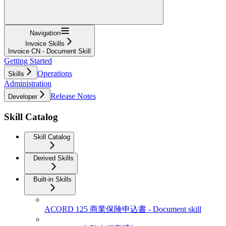
Navigation
Invoice Skills
Invoice CN - Document Skill
Getting Started
Operations
Skills
Administration
Release Notes
Developer
Skill Catalog
Skill Catalog
Derived Skills
Built-in Skills
ACORD 125 商業保険申込書 - Document skill