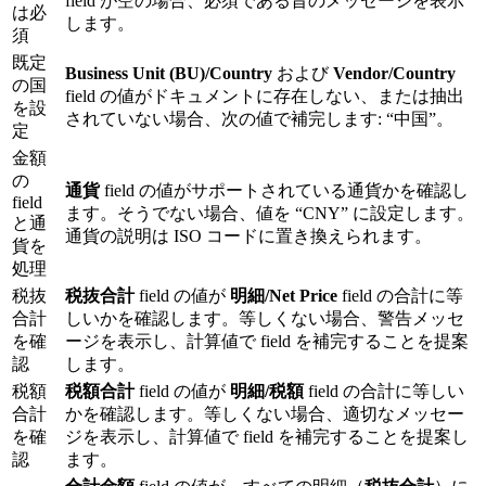
field が空の場合、必須である旨のメッセージを表示
は必
します。
須
既定
Business Unit (BU)/Country
および
Vendor/Country
の国
field の値がドキュメントに存在しない、または抽出
を設
されていない場合、次の値で補完します: “中国”。
定
金額
の
通貨
field の値がサポートされている通貨かを確認し
field
ます。そうでない場合、値を “CNY” に設定します。
と通
通貨の説明は ISO コードに置き換えられます。
貨を
処理
税抜
税抜合計
field の値が
明細/Net Price
field の合計に等
合計
しいかを確認します。等しくない場合、警告メッセ
を確
ージを表示し、計算値で field を補完することを提案
認
します。
税額
税額合計
field の値が
明細/税額
field の合計に等しい
合計
かを確認します。等しくない場合、適切なメッセー
を確
ジを表示し、計算値で field を補完することを提案し
認
ます。