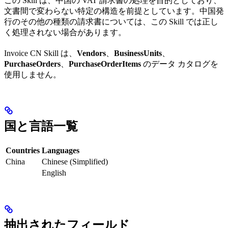
この Skill は、中国の VAT 請求書の処理を目的としており、
文書間で変わらない特定の構造を前提としています。中国発
行のその他の種類の請求書については、この Skill では正し
く処理されない場合があります。
Invoice CN Skill は、
Vendors
、
BusinessUnits
、
PurchaseOrders
、
PurchaseOrderItems
のデータ カタログを
使用しません。
国と言語一覧
Countries
Languages
China
Chinese (Simplified)
English
抽出されたフィールド