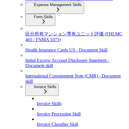
Expense Management Skills
Form Skills
区分所有マンション専有ユニット評価 (FHLMC
465 / FNMA 1073)
Health Insurance Cards US - Document Skill
Initial Escrow Account Disclosure Statement -
Document skill
International Consignment Note (CMR) - Document
skill
Invoice Skills
Invoice Skills
Invoice Processing Skill
Invoice Classifier Skill