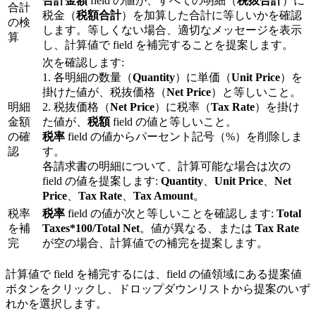
合計金額
field の値が、すべての明細（
税抜合計
）に
合計
税金（
税額合計
）を加算した合計に等しいかを確認
の検
します。等しくない場合、適切なメッセージを表示
算
し、計算値で field を補完することを提案します。
次を確認します:
1. 各明細の数量（
Quantity
）に単価（
Unit Price
）を
掛けた値が、税抜価格（
Net Price
）と等しいこと。
明細
2. 税抜価格（
Net Price
）に税率（
Tax Rate
）を掛け
金額
た値が、
税額
field の値と等しいこと。
の確
税率
field の値からパーセント記号（%）を削除しま
認
す。
各請求書の明細について、計算可能な場合は次の
field の値を提案します:
Quantity
、
Unit Price
、
Net
Price
、
Tax Rate
、
Tax Amount
。
税率
税率
field の値が次と等しいことを確認します:
Total
を補
Taxes*100/Total Net
。値が異なる、または
Tax Rate
完
が空の場合、計算値での補完を提案します。
計算値で field を補完するには、field の値領域にある提案値
ボタンをクリックし、ドロップダウンリストから提案のいず
れかを選択します。