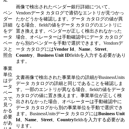
画像で検出されたベンダー銀行詳細について、
ベン
Vendorsデータ カタログで適切なエントリが見つかっ
ダー
たかどうかを確認します。データ カタログの値が異
詳細
なる場合、fieldの値をデータ カタログのエントリに
をデ
置き換えます。ベンダーが正しく検出されなかった
ータ
場合、オペレーターは手動確認中にデータ カタログ
ベー
から別のベンダーを手動で選択できます。Vendorsデ
スと
ータ カタログには
Vendor Id
、
Name
、
Street
、
照合
Country
、
Business Unit ID
fieldsを入力する必要があり
ます。
事業
単位
文書画像で検出された事業単位の詳細がBusinessUnits
はデ
データ カタログの詳細と同じであることを確認しま
ータ
す。一部のエントリが異なる場合、fieldの値をデータ
ベー
カタログの値に置き換えます。事業単位が正しく検
スで
出されなかった場合、オペレーターは手動確認中に
見つ
データ カタログから別の事業単位を手動で選択でき
かる
ます。BusinessUnitsデータ カタログには
Business Unit
必要
Id
、
Name
、
Street
、
Country
fieldsを入力する必要があ
があ
ります。
りま