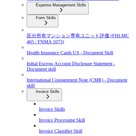
Expense Management Skills
Form Skills
区分所有マンション専有ユニット評価 (FHLMC
465 / FNMA 1073)
Health Insurance Cards US - Document Skill
Initial Escrow Account Disclosure Statement -
Document skill
International Consignment Note (CMR) - Document
skill
Invoice Skills
Invoice Skills
Invoice Processing Skill
Invoice Classifier Skill