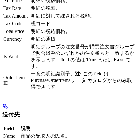
Net Price
明細の税抜価格。
Tax Rate
明細の税率。
Tax Amount
明細に対して課される税額。
Tax Code
税コード。
Total Price
明細の税込価格。
Currency
明細の通貨。
明細グループの注文番号が購買注文書グループ
で照合済みのいずれかの注文番号と一致するか
Is Valid
を示します。field の値は
True
または
False
で
す。
一意の明細識別子。
注:
この field は
Order Item
PurchaseOrderItems データ カタログからのみ取
ID
得できます。
送付先
Field
説明
Name
商品の受取人の氏名。