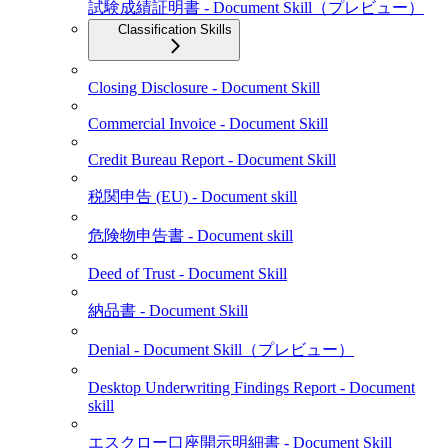
試験成績証明書 - Document Skill（プレビュー）
Classification Skills
Closing Disclosure - Document Skill
Commercial Invoice - Document Skill
Credit Bureau Report - Document Skill
税関申告 (EU) - Document skill
危険物申告書 - Document skill
Deed of Trust - Document Skill
納品書 - Document Skill
Denial - Document Skill（プレビュー）
Desktop Underwriting Findings Report - Document
skill
エスクロー口座開示明細書 - Document Skill