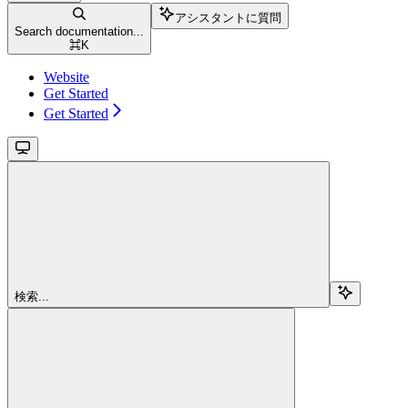
アシスタントに質問
Search documentation...
⌘
K
Website
Get Started
Get Started
検索...