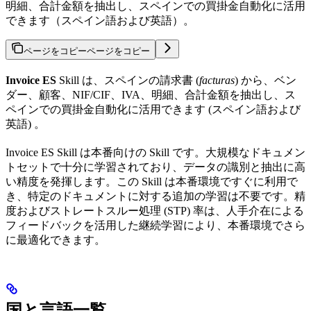
明細、合計金額を抽出し、スペインでの買掛金自動化に活用
できます（スペイン語および英語）。
ページをコピー
ページをコピー
Invoice ES
Skill は、スペインの請求書 (
facturas
) から、ベン
ダー、顧客、NIF/CIF、IVA、明細、合計金額を抽出し、ス
ペインでの買掛金自動化に活用できます (スペイン語および
英語) 。
Invoice ES Skill は本番向けの Skill です。大規模なドキュメン
トセットで十分に学習されており、データの識別と抽出に高
い精度を発揮します。この Skill は本番環境ですぐに利用で
き、特定のドキュメントに対する追加の学習は不要です。精
度およびストレートスルー処理 (STP) 率は、人手介在による
フィードバックを活用した継続学習により、本番環境でさら
に最適化できます。
国と言語一覧