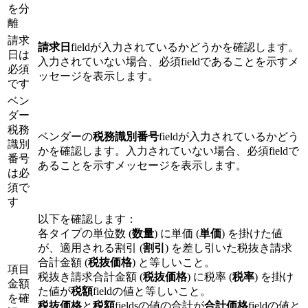
を分
離
請求
請求日
fieldが入力されているかどうかを確認します。
日は
入力されていない場合、必須fieldであることを示すメ
必須
ッセージを表示します。
です
ベン
ダー
税務
ベンダーの
税務識別番号
fieldが入力されているかどう
識別
かを確認します。入力されていない場合、必須fieldで
番号
あることを示すメッセージを表示します。
は必
須で
す
以下を確認します：
各タイプの単位数 (
数量
) に単価 (
単価
) を掛けた値
が、適用される割引 (
割引
) を差し引いた税抜き請求
合計金額 (
税抜価格
) と等しいこと。
項目
税抜き請求合計金額 (
税抜価格
) に税率 (
税率
) を掛け
金額
た値が
税額
fieldの値と等しいこと。
を確
税抜価格
と
税額
fieldsの値の合計が
合計価格
fieldの値と