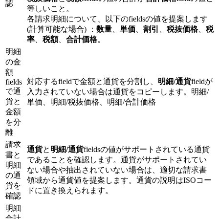
認
等しいこと。
各請求明細について、以下のfieldsの値を提案します
(計算可能な場合) ：
数量
、
単価
、
割引
、
税抜価格
、
税
率
、
税額
、
合計価格
。
明細
の金
額
対応するfieldで金額と通貨を分割し、
明細/通貨
fieldが
fields
で通
入力されていない場合は通貨をコピーします。明細/
貨と
単価、明細/税抜価格、明細/合計価格
金額
を分
離
請求
通貨
と
明細/通貨
fieldsの値がサポートされている通貨
書と
であることを確認します。通貨がサポートされてい
明細
ない場合や抽出されていない場合は、適切な請求書
の通
領域から通貨値を提案します。通貨の説明はISOコー
貨を
ドに置き換えられます。
確認
明細
合計