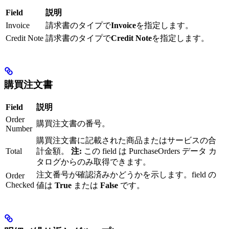
Field
説明
Invoice
請求書のタイプで
Invoice
を指定します。
Credit Note
請求書のタイプで
Credit Note
を指定します。
購買注文書
Field
説明
Order
購買注文書の番号。
Number
購買注文書に記載された商品またはサービスの合
Total
計金額。
注:
この field は PurchaseOrders データ カ
タログからのみ取得できます。
注文番号が確認済みかどうかを示します。field の
Order
Checked
値は
True
または
False
です。