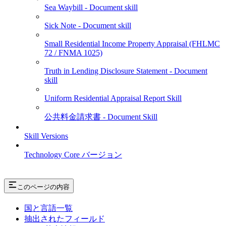
Sea Waybill - Document skill
Sick Note - Document skill
Small Residential Income Property Appraisal (FHLMC
72 / FNMA 1025)
Truth in Lending Disclosure Statement - Document
skill
Uniform Residential Appraisal Report Skill
公共料金請求書 - Document Skill
Skill Versions
Technology Core バージョン
このページの内容
国と言語一覧
抽出されたフィールド