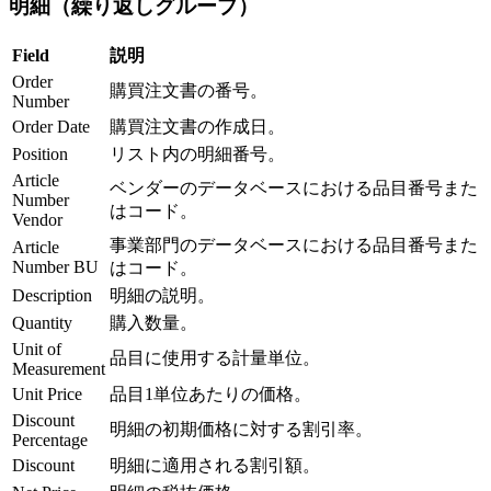
明細（繰り返しグループ）
Field
説明
Order
購買注文書の番号。
Number
Order Date
購買注文書の作成日。
Position
リスト内の明細番号。
Article
ベンダーのデータベースにおける品目番号また
Number
はコード。
Vendor
事業部門のデータベースにおける品目番号また
Article
Number BU
はコード。
Description
明細の説明。
Quantity
購入数量。
Unit of
品目に使用する計量単位。
Measurement
Unit Price
品目1単位あたりの価格。
Discount
明細の初期価格に対する割引率。
Percentage
Discount
明細に適用される割引額。