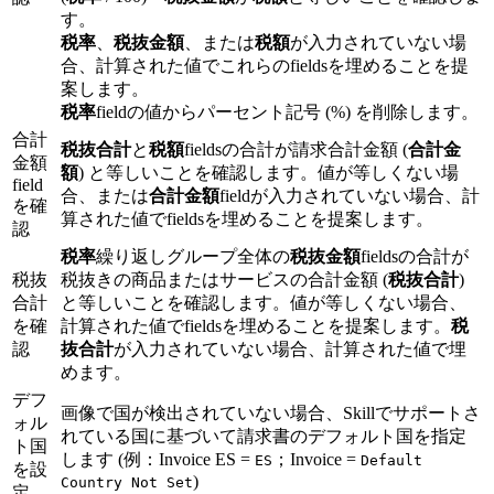
す。
税率
、
税抜金額
、または
税額
が入力されていない場
合、計算された値でこれらのfieldsを埋めることを提
案します。
税率
fieldの値からパーセント記号 (%) を削除します。
合計
税抜合計
と
税額
fieldsの合計が請求合計金額 (
合計金
金額
額
) と等しいことを確認します。値が等しくない場
field
合、または
合計金額
fieldが入力されていない場合、計
を確
算された値でfieldsを埋めることを提案します。
認
税率
繰り返しグループ全体の
税抜金額
fieldsの合計が
税抜
税抜きの商品またはサービスの合計金額 (
税抜合計
)
合計
と等しいことを確認します。値が等しくない場合、
を確
計算された値でfieldsを埋めることを提案します。
税
認
抜合計
が入力されていない場合、計算された値で埋
めます。
デフ
画像で国が検出されていない場合、Skillでサポートさ
ォル
れている国に基づいて請求書のデフォルト国を指定
ト国
します (例：Invoice ES =
；Invoice =
ES
Default
を設
)
Country Not Set
定