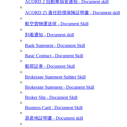
ACORD 2 自動車損害通知 - Document skill
ACORD 25 責任賠償保険証明書 - Document skill
航空貨物運送状 - Document Skill
到着通知 - Document skill
Bank Statement - Document Skill
Basic Contract - Document Skill
船荷証券 - Document Skill
Brokerage Statement Splitter Skill
Brokerage Statement - Document Skill
Broker Slip - Document Skill
Business Card - Document Skill
原産地証明書 - Document skill