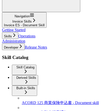
Navigation
Invoice Skills
Invoice ES - Document Skill
Getting Started
Operations
Skills
Administration
Release Notes
Developer
Skill Catalog
Skill Catalog
Derived Skills
Built-in Skills
ACORD 125 商業保険申込書 - Document skill