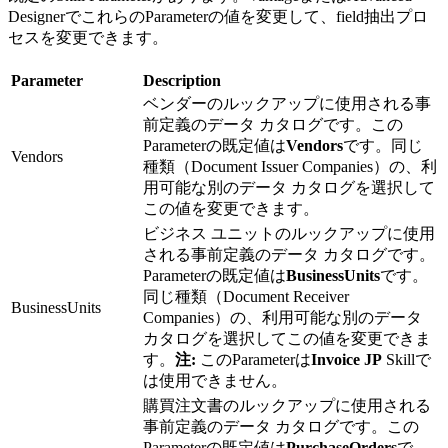
DesignerでこれらのParameterの値を変更して、field抽出プロ
セスを変更できます。
Parameter
Description
ベンダーのルックアップに使用される事
前定義のデータ カタログです。この
Parameterの既定値は
Vendors
です。同じ
Vendors
種類（Document Issuer Companies）の、利
用可能な別のデータ カタログを選択して
この値を変更できます。
ビジネス ユニットのルックアップに使用
される事前定義のデータ カタログです。
Parameterの既定値は
BusinessUnits
です。
同じ種類（Document Receiver
BusinessUnits
Companies）の、利用可能な別のデータ
カタログを選択してこの値を変更できま
す。
注:
このParameterは
Invoice JP
Skillで
は使用できません。
購買注文書のルックアップに使用される
事前定義のデータ カタログです。この
Parameterの既定値は
PurchaseOrders
で