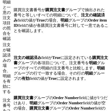
明細
と一
購買注文書番号が
購買注文書
グループで抽出された
意の
番号と等しいすべての明細について、
注文の確認済
注文
み
fieldの値が
True
の場合、
明細
グループの
Order item
項目
ID
fieldの値が各購買注文書番号に対して一意であるこ
の照
とを確認します。
合を
確認
注文
が確
認済
注文の確認済み
fieldが
True
に設定されている
購買注文
みの
書
グループの各項目について、注文番号を
明細
グル
場
ープのすべての明細の注文番号と比較します。
明細
合、
グループの行で一致する場合、その行の
明細
グルー
明細
プの
有効
fieldの値が
True
に設定されます。
を有
効に
する
購買注文書
グループの
Order Number
fieldに値が1つだ
注文
けあり、
明細
グループの
Order Number
fieldの値が空
番号
の場合、
購買注文書
グループの
Order Number
fieldの
をコ