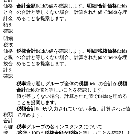
価格
合計金額
fieldの値を確認します。
明細/合計価格
fields
と合
の合計と等しくない場合、計算された値でfieldsを埋
計金
めることを提案します。
額を
確認
明細
税抜
価格
税抜合計
fieldの値を確認します。
明細/税抜価格
fields
と税
の合計と等しくない場合、計算された値でfieldsを埋
抜合
めることを提案します。
計を
確認
税率
繰り返しグループ全体の
税額
fieldsの合計が
税額
合計
fieldの値と等しいことを確認します。
値が等しくない場合、計算された値でfieldsを埋める
ことを提案します。
税額合計
fieldが入力されていない場合、計算された値
税額
で埋めます。
合計
税率
グループの各インスタンスについて：
を確
(
税率
/ 100) *
税抜金額
が
税額
と等しいことを確認しま
認