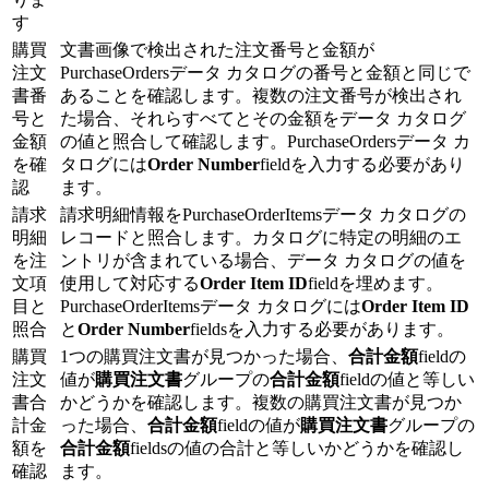
す
購買
文書画像で検出された注文番号と金額が
注文
PurchaseOrdersデータ カタログの番号と金額と同じで
書番
あることを確認します。複数の注文番号が検出され
号と
た場合、それらすべてとその金額をデータ カタログ
金額
の値と照合して確認します。PurchaseOrdersデータ カ
を確
タログには
Order Number
fieldを入力する必要があり
認
ます。
請求
請求明細情報をPurchaseOrderItemsデータ カタログの
明細
レコードと照合します。カタログに特定の明細のエ
を注
ントリが含まれている場合、データ カタログの値を
文項
使用して対応する
Order Item ID
fieldを埋めます。
目と
PurchaseOrderItemsデータ カタログには
Order Item ID
照合
と
Order Number
fieldsを入力する必要があります。
購買
1つの購買注文書が見つかった場合、
合計金額
fieldの
注文
値が
購買注文書
グループの
合計金額
fieldの値と等しい
書合
かどうかを確認します。複数の購買注文書が見つか
計金
った場合、
合計金額
fieldの値が
購買注文書
グループの
額を
合計金額
fieldsの値の合計と等しいかどうかを確認し
確認
ます。