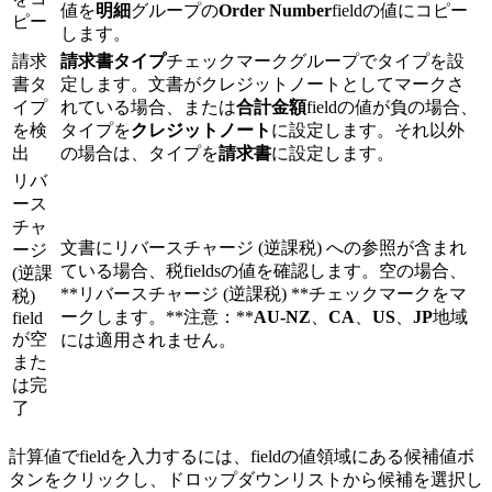
値を
明細
グループの
Order Number
fieldの値にコピー
ピー
します。
請求
請求書タイプ
チェックマークグループでタイプを設
書タ
定します。文書がクレジットノートとしてマークさ
イプ
れている場合、または
合計金額
fieldの値が負の場合、
を検
タイプを
クレジットノート
に設定します。それ以外
出
の場合は、タイプを
請求書
に設定します。
リバ
ース
チャ
文書にリバースチャージ (逆課税) への参照が含まれ
ージ
ている場合、税fieldsの値を確認します。空の場合、
(逆課
**リバースチャージ (逆課税) **チェックマークをマ
税)
ークします。**注意：**
AU-NZ
、
CA
、
US
、
JP
地域
field
が空
には適用されません。
また
は完
了
計算値でfieldを入力するには、fieldの値領域にある候補値ボ
タンをクリックし、ドロップダウンリストから候補を選択し