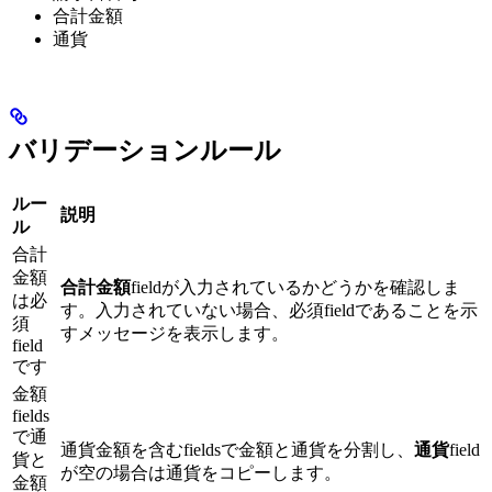
合計金額
通貨
バリデーションルール
ルー
説明
ル
合計
金額
合計金額
fieldが入力されているかどうかを確認しま
は必
す。入力されていない場合、必須fieldであることを示
須
すメッセージを表示します。
field
です
金額
fields
で通
通貨金額を含むfieldsで金額と通貨を分割し、
通貨
field
貨と
が空の場合は通貨をコピーします。
金額