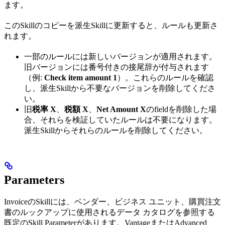
ます。
このSkillのコピーを派生Skillに更新すると、ルールも更新さ
れます。
一部のルールには新しいバージョンが適用されます。
旧バージョンには番号付きの接尾辞が付与されます
（例:
Check item amount 1
）。これらのルールを確認
し、派生Skillから不要なバージョンを削除してくださ
い。
旧
税率 X
、
税額 X
、
Net Amount X
のfieldを削除した場
合、それらを検証していたルールは不要になります。
派生Skillからそれらのルールを削除してください。
Parameters
InvoiceのSkillには、ベンダー、ビジネス ユニット、購買注文
書のルックアップに使用されるデータ カタログを参照する
既定のSkill Parameterがあります。VantageまたはAdvanced