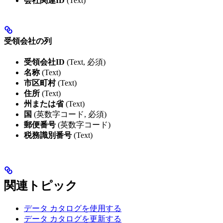
会社関連ID
(Text)
受領会社の列
受領会社ID
(Text, 必須)
名称
(Text)
市区町村
(Text)
住所
(Text)
州または省
(Text)
国
(英数字コード, 必須)
郵便番号
(英数字コード)
税務識別番号
(Text)
関連トピック
データ カタログを使用する
データ カタログを更新する