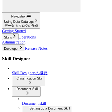
Navigation
Using Data Catalogs
データ カタログの作成
Getting Started
Operations
Skills
Administration
Release Notes
Developer
Skill Designer
Skill Designer の概要
Classification Skill
Document Skill
Document skill
Setting up a Document Skill