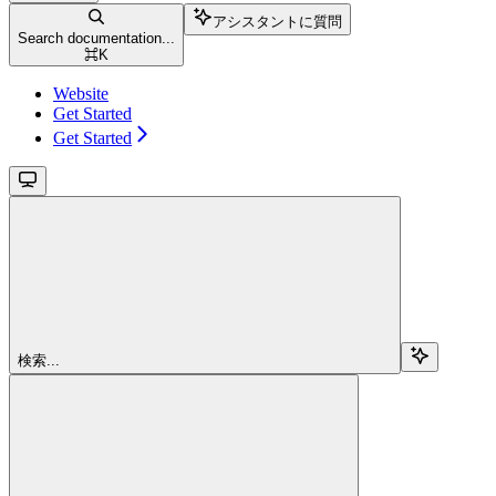
アシスタントに質問
Search documentation...
⌘
K
Website
Get Started
Get Started
検索...