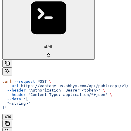
cURL
curl
 --request
 POST
 \
  --url
 https://vantage-us.abbyy.com/api/publicapi/v1/c
  --header
 'Authorization: Bearer <token>'
 \
  --header
 'Content-Type: application/*+json'
 \
  --data
 '[
  "<string>"
]'
404