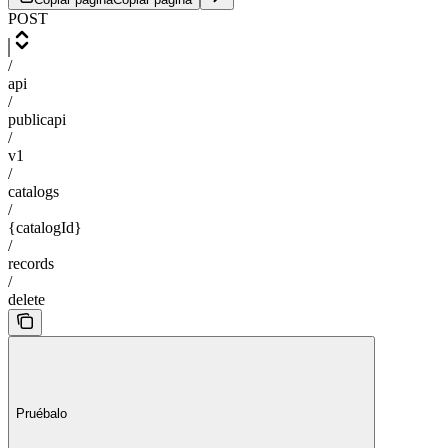
POST
/
api
/
publicapi
/
v1
/
catalogs
/
{catalogId}
/
records
/
delete
Pruébalo