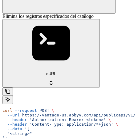
Elimina los registros especificados del catálogo
cURL
curl
 --request
 POST
 \
  --url
 https://vantage-us.abbyy.com/api/publicapi/v1/c
  --header
 'Authorization: Bearer <token>'
 \
  --header
 'Content-Type: application/*+json'
 \
  --data
 '[
  "<string>"