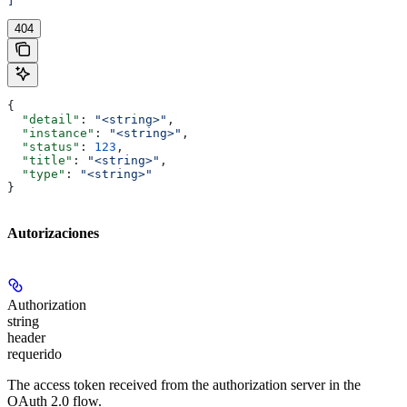
]'
404
{
  "detail"
: 
"<string>"
,
  "instance"
: 
"<string>"
,
  "status"
: 
123
,
  "title"
: 
"<string>"
,
  "type"
: 
"<string>"
}
Autorizaciones
Authorization
string
header
requerido
The access token received from the authorization server in the
OAuth 2.0 flow.