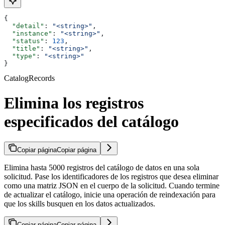
{
  "detail"
: 
"<string>"
,
  "instance"
: 
"<string>"
,
  "status"
: 
123
,
  "title"
: 
"<string>"
,
  "type"
: 
"<string>"
}
CatalogRecords
Elimina los registros
especificados del catálogo
Copiar página
Copiar página
Elimina hasta 5000 registros del catálogo de datos en una sola
solicitud. Pase los identificadores de los registros que desea eliminar
como una matriz JSON en el cuerpo de la solicitud. Cuando termine
de actualizar el catálogo, inicie una operación de reindexación para
que los skills busquen en los datos actualizados.
Copiar página
Copiar página