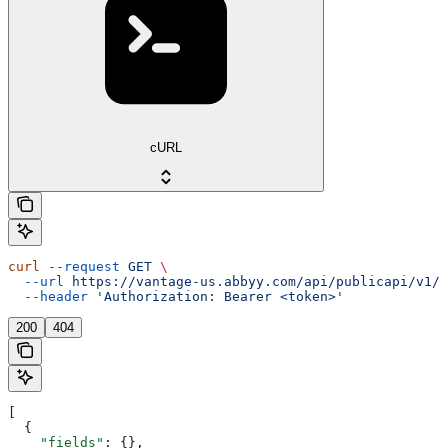
cURL
curl
 --request
 GET
 \
  --url
 https://vantage-us.abbyy.com/api/publicapi/v1/c
  --header
 'Authorization: Bearer <token>'
200
404
[
  {
    "fields"
: {},