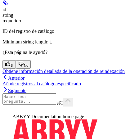
id
string
requerido
ID del registro de catálogo
Minimum string length:
1
¿Esta página le ayudó?
Si
No
Obtiene información detallada de la operación de reindexación
Anterior
Añade registros al catálogo especificado
Siguiente
⌘
I
ABBYY Documentation
home page