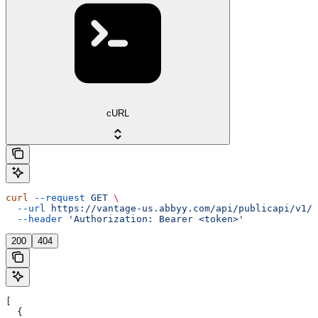
cURL
curl
 --request
 GET
 \
  --url
 https://vantage-us.abbyy.com/api/publicapi/v1/c
  --header
 'Authorization: Bearer <token>'
200
404
[
  {