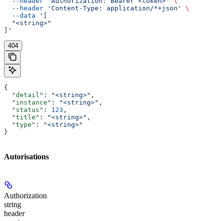
  --header
 'Authorization: Bearer <token>'
 \
  --header
 'Content-Type: application/*+json'
 \
  --data
 '[
  "<string>"
]'
404
{
  "detail"
: 
"<string>"
,
  "instance"
: 
"<string>"
,
  "status"
: 
123
,
  "title"
: 
"<string>"
,
  "type"
: 
"<string>"
}
Autorisations
Authorization
string
header