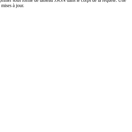
pprimer sous forme de tableau JSON dans le corps de la requête. Une
 mises à jour.