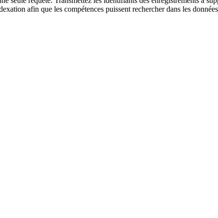
e seule requête. Transmettez les identifiants des enregistrements à su
ndexation afin que les compétences puissent rechercher dans les données