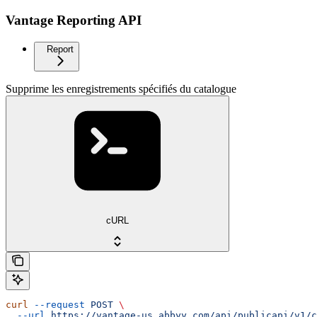
Vantage Reporting API
Report
Supprime les enregistrements spécifiés du catalogue
cURL
curl
 --request
 POST
 \
  --url
 https://vantage-us.abbyy.com/api/publicapi/v1/c