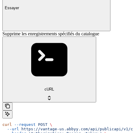
Essayer
Supprime les enregistrements spécifiés du catalogue
cURL
curl
 --request
 POST
 \
  --url
 https://vantage-us.abbyy.com/api/publicapi/v1/c