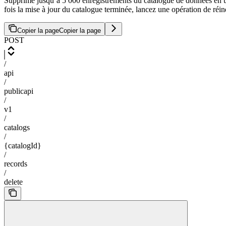
Supprime jusqu’à 5 000 enregistrements du catalogue de données en un
fois la mise à jour du catalogue terminée, lancez une opération de réi
Copier la page
Copier la page
POST
/
api
/
publicapi
/
v1
/
catalogs
/
{catalogId}
/
records
/
delete