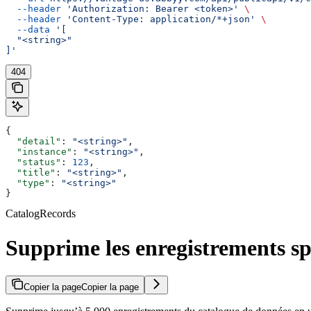
  --header
 'Authorization: Bearer <token>'
 \
  --header
 'Content-Type: application/*+json'
 \
  --data
 '[
  "<string>"
]'
404
{
  "detail"
: 
"<string>"
,
  "instance"
: 
"<string>"
,
  "status"
: 
123
,
  "title"
: 
"<string>"
,
  "type"
: 
"<string>"
}
CatalogRecords
Supprime les enregistrements sp
Copier la page
Copier la page