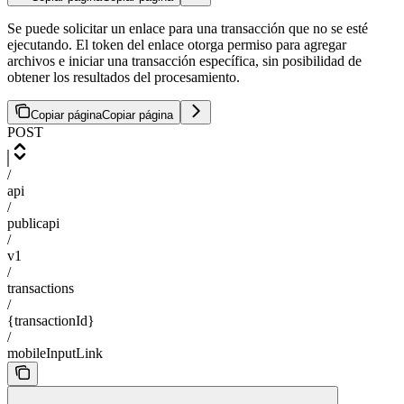
Se puede solicitar un enlace para una transacción que no se esté
ejecutando. El token del enlace otorga permiso para agregar
archivos e iniciar una transacción específica, sin posibilidad de
obtener los resultados del procesamiento.
Copiar página
Copiar página
POST
/
api
/
publicapi
/
v1
/
transactions
/
{transactionId}
/
mobileInputLink