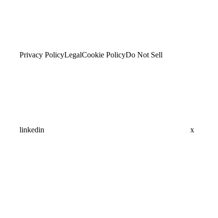
Privacy Policy
Legal
Cookie Policy
Do Not Sell
linkedin
x