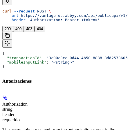
curl
 --request
 POST
 \
  --url
 https://vantage-us.abbyy.com/api/publicapi/v1/t
  --header
 'Authorization: Bearer <token>'
200
400
403
404
{
  "transactionId"
: 
"3c90c3cc-0d44-4b50-8888-8dd25736052
  "mobileInputLink"
: 
"<string>"
}
Autorizaciones
Authorization
string
header
requerido
The access token received from the authorization server in the