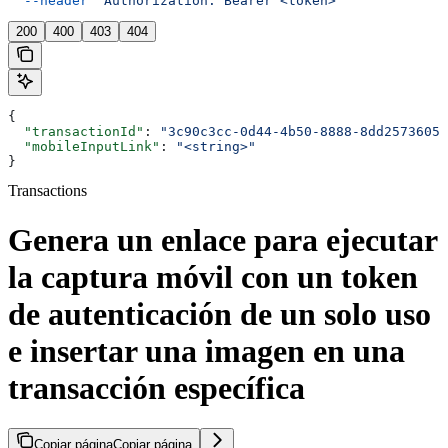
  --header
 'Authorization: Bearer <token>'
200
400
403
404
{
  "transactionId"
: 
"3c90c3cc-0d44-4b50-8888-8dd25736052
  "mobileInputLink"
: 
"<string>"
}
Transactions
Genera un enlace para ejecutar
la captura móvil con un token
de autenticación de un solo uso
e insertar una imagen en una
transacción específica
Copiar página
Copiar página