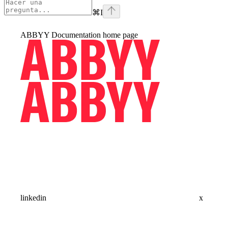
⌘
I
ABBYY Documentation
home page
linkedin
x