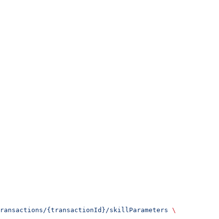
ransactions/{transactionId}/skillParameters
 \