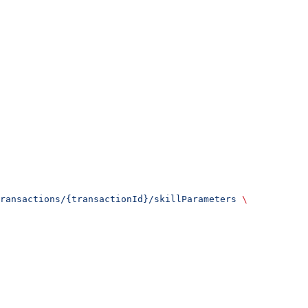
ransactions/{transactionId}/skillParameters
 \