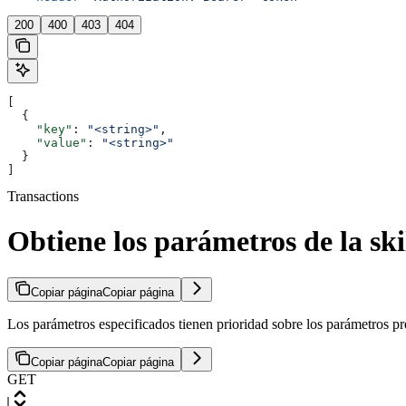
200
400
403
404
[
  {
    "key"
: 
"<string>"
,
    "value"
: 
"<string>"
  }
]
Transactions
Obtiene los parámetros de la ski
Copiar página
Copiar página
Los parámetros especificados tienen prioridad sobre los parámetros pr
Copiar página
Copiar página
GET