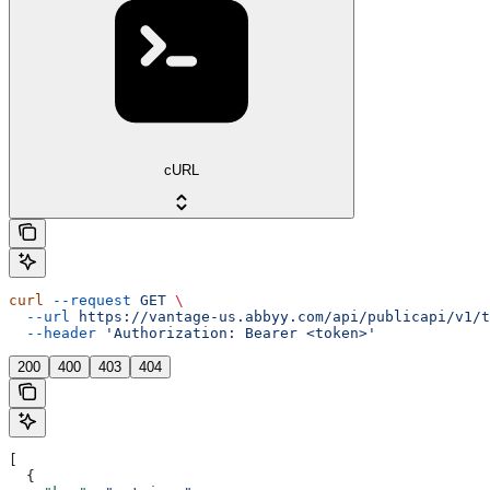
cURL
curl
 --request
 GET
 \
  --url
 https://vantage-us.abbyy.com/api/publicapi/v1/t
  --header
 'Authorization: Bearer <token>'
200
400
403
404
[
  {