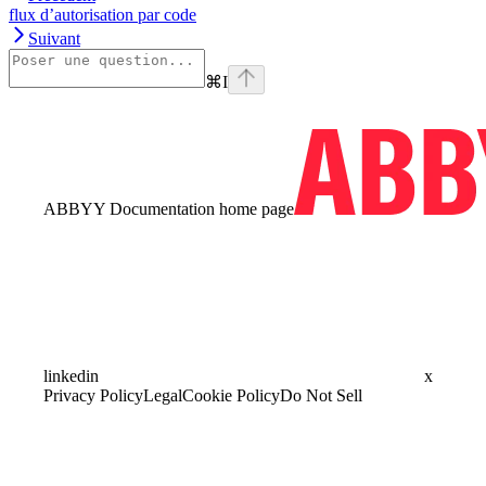
flux d’autorisation par code
Suivant
⌘
I
ABBYY Documentation
home page
linkedin
x
Privacy Policy
Legal
Cookie Policy
Do Not Sell