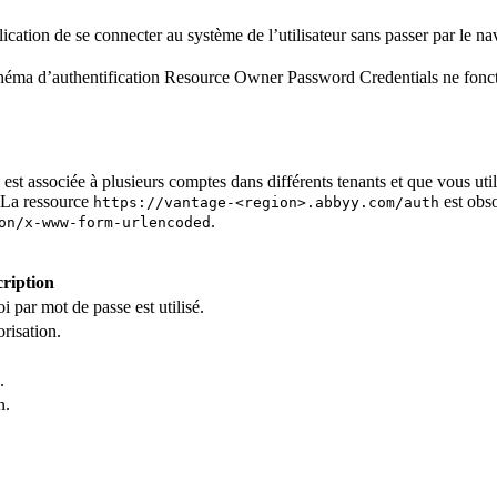
cation de se connecter au système de l’utilisateur sans passer par le nav
 schéma d’authentification Resource Owner Password Credentials ne fonc
 est associée à plusieurs comptes dans différents tenants et que vous utili
 La ressource
est obso
https://vantage-<region>.abbyy.com/auth
.
on/x-www-form-urlencoded
ription
i par mot de passe est utilisé.
risation.
.
n.