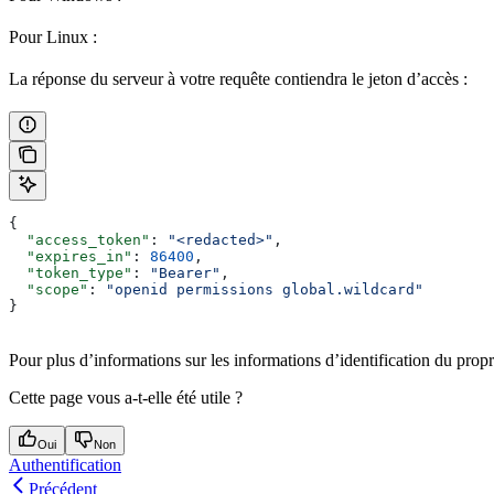
Pour Linux :
La réponse du serveur à votre requête contiendra le jeton d’accès :
{
  "access_token"
: 
"<redacted>"
,
  "expires_in"
: 
86400
,
  "token_type"
: 
"Bearer"
,
  "scope"
: 
"openid permissions global.wildcard"
}
Pour plus d’informations sur les informations d’identification du pro
Cette page vous a-t-elle été utile ?
Oui
Non
Authentification
Précédent