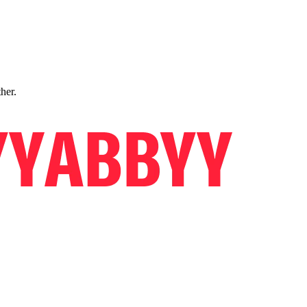
ther.