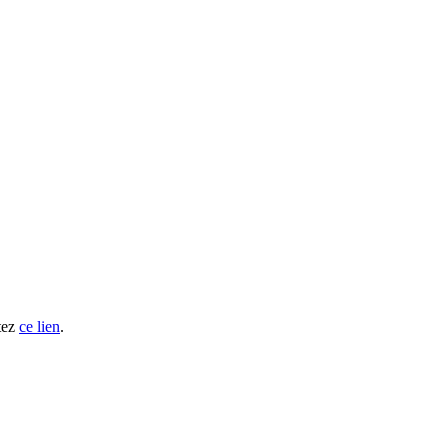
tez
ce lien
.