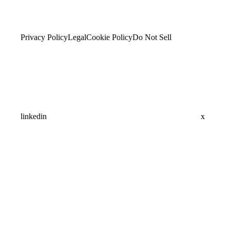
Privacy Policy
Legal
Cookie Policy
Do Not Sell
linkedin
x
Assistant