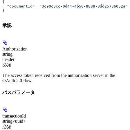
{
  "documentId"
: 
"3c90c3cc-0d44-4b50-8888-8dd25736052a"
}
承認
Authorization
string
header
必須
The access token received from the authorization server in the
OAuth 2.0 flow.
パスパラメータ
transactionId
string<uuid>
必須