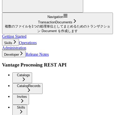
Navigation
TransactionDocuments
複数のファイルを1つの処理単位としてまとめるためのトランザクショ
ン Document を作成します
Getting Started
Operations
Skills
Administration
Release Notes
Developer
Vantage Processing REST API
Catalogs
CatalogRecords
Invites
Skills