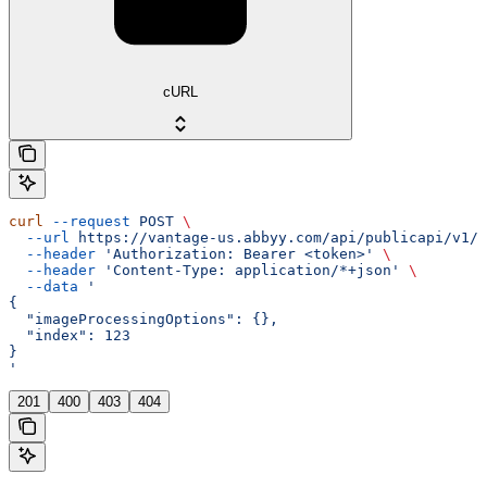
cURL
curl
 --request
 POST
 \
  --url
 https://vantage-us.abbyy.com/api/publicapi/v1/t
  --header
 'Authorization: Bearer <token>'
 \
  --header
 'Content-Type: application/*+json'
 \
  --data
 '
{
  "imageProcessingOptions": {},
  "index": 123
}
'
201
400
403
404