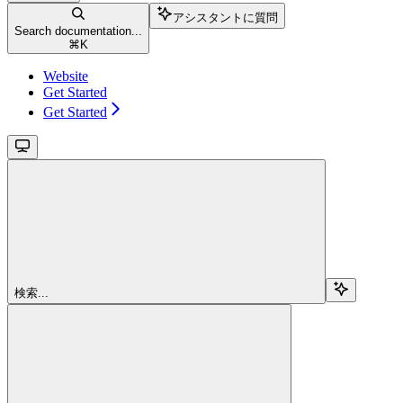
アシスタントに質問
Search documentation...
⌘
K
Website
Get Started
Get Started
検索...