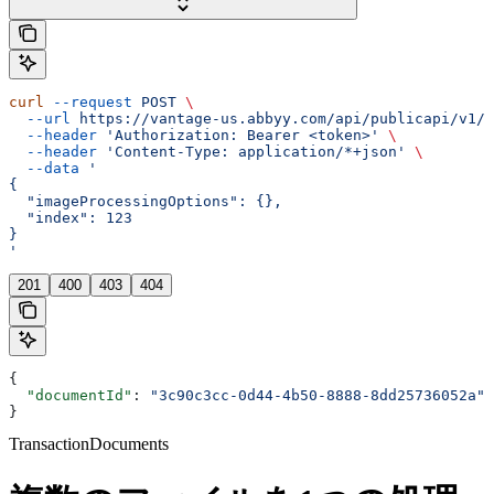
curl
 --request
 POST
 \
  --url
 https://vantage-us.abbyy.com/api/publicapi/v1/t
  --header
 'Authorization: Bearer <token>'
 \
  --header
 'Content-Type: application/*+json'
 \
  --data
 '
{
  "imageProcessingOptions": {},
  "index": 123
}
'
201
400
403
404
{
  "documentId"
: 
"3c90c3cc-0d44-4b50-8888-8dd25736052a"
}
TransactionDocuments