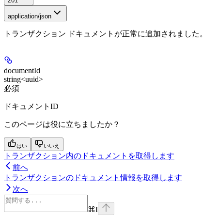
201
application/json
トランザクション ドキュメントが正常に追加されました。
documentId
string<uuid>
必須
ドキュメントID
このページは役に立ちましたか？
はい
いいえ
トランザクション内のドキュメントを取得します
前へ
トランザクションのドキュメント情報を取得します
次へ
⌘
I