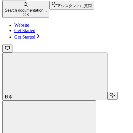
アシスタントに質問
Search documentation...
⌘
K
Website
Get Started
Get Started
検索...