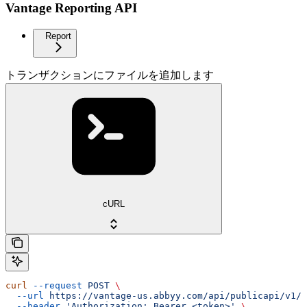
Vantage Reporting API
Report
トランザクションにファイルを追加します
cURL
curl
 --request
 POST
 \
  --url
 https://vantage-us.abbyy.com/api/publicapi/v1/t
  --header
 'Authorization: Bearer <token>'
 \