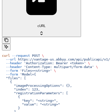
cURL
curl
 --request
 POST
 \
  --url
 https://vantage-us.abbyy.com/api/publicapi/v1/t
  --header
 'Authorization: Bearer <token>'
 \
  --header
 'Content-Type: multipart/form-data'
 \
  --form
 'Files=<string>'
 \
  --form
 'Model={
  "files": [
    {
      "imageProcessingOptions": {},
      "index": 123,
      "registrationParameters": [
        {
          "key": "<string>",
          "value": "<string>"
        }
      ]