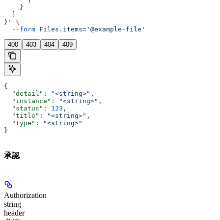
    }
  ]
}'
 \
  --form
 Files.items='@example-file'
400
403
404
409
{
  "detail"
: 
"<string>"
,
  "instance"
: 
"<string>"
,
  "status"
: 
123
,
  "title"
: 
"<string>"
,
  "type"
: 
"<string>"
}
承認
Authorization
string
header