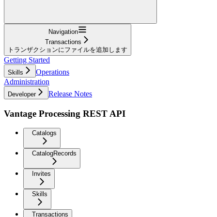
Navigation
Transactions
トランザクションにファイルを追加します
Getting Started
Operations
Skills
Administration
Release Notes
Developer
Vantage Processing REST API
Catalogs
CatalogRecords
Invites
Skills
Transactions