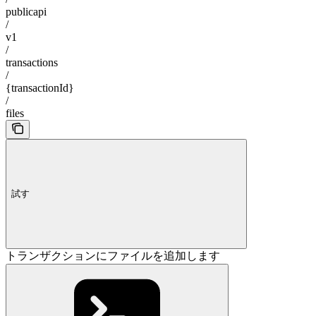
publicapi
/
v1
/
transactions
/
{transactionId}
/
files
試す
トランザクションにファイルを追加します