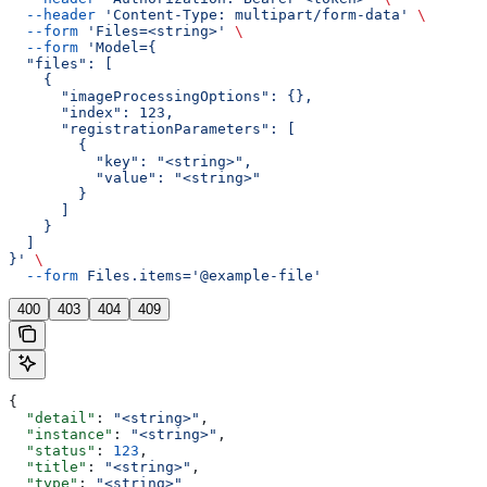
  --header
 'Content-Type: multipart/form-data'
 \
  --form
 'Files=<string>'
 \
  --form
 'Model={
  "files": [
    {
      "imageProcessingOptions": {},
      "index": 123,
      "registrationParameters": [
        {
          "key": "<string>",
          "value": "<string>"
        }
      ]
    }
  ]
}'
 \
  --form
 Files.items='@example-file'
400
403
404
409
{
  "detail"
: 
"<string>"
,
  "instance"
: 
"<string>"
,
  "status"
: 
123
,
  "title"
: 
"<string>"
,
  "type"
: 
"<string>"