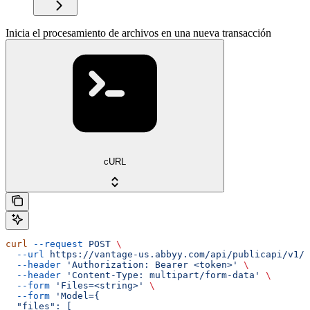
Inicia el procesamiento de archivos en una nueva transacción
cURL
curl
 --request
 POST
 \
  --url
 https://vantage-us.abbyy.com/api/publicapi/v1/t
  --header
 'Authorization: Bearer <token>'
 \
  --header
 'Content-Type: multipart/form-data'
 \
  --form
 'Files=<string>'
 \
  --form
 'Model={
  "files": [