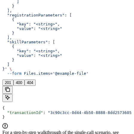
      ]
    }
  ],
  "registrationParameters": [
    {
      "key": "<string>",
      "value": "<string>"
    }
  ],
  "skillParameters": [
    {
      "key": "<string>",
      "value": "<string>"
    }
  ]
}'
 \
  --form
 Files.items='@example-file'
201
400
404
{
  "transactionId"
: 
"3c90c3cc-0d44-4b50-8888-8dd25736052
}
For a step-by-step walkthrough of the single-call scenario, see