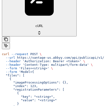
cURL
curl
 --request
 POST
 \
  --url
 https://vantage-us.abbyy.com/api/publicapi/v1/t
  --header
 'Authorization: Bearer <token>'
 \
  --header
 'Content-Type: multipart/form-data'
 \
  --form
 'Files=<string>'
 \
  --form
 'Model={
  "files": [
    {
      "imageProcessingOptions": {},
      "index": 123,
      "registrationParameters": [
        {
          "key": "<string>",
          "value": "<string>"
        }