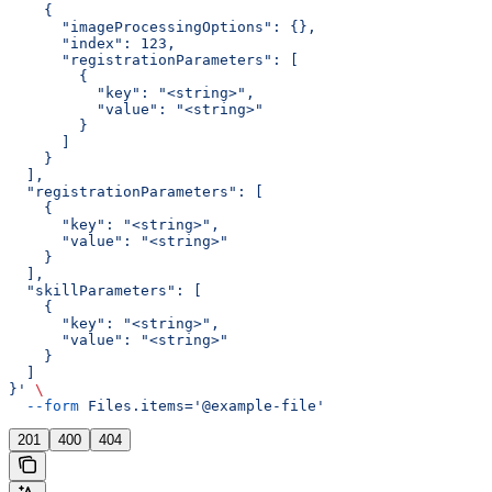
    {
      "imageProcessingOptions": {},
      "index": 123,
      "registrationParameters": [
        {
          "key": "<string>",
          "value": "<string>"
        }
      ]
    }
  ],
  "registrationParameters": [
    {
      "key": "<string>",
      "value": "<string>"
    }
  ],
  "skillParameters": [
    {
      "key": "<string>",
      "value": "<string>"
    }
  ]
}'
 \
  --form
 Files.items='@example-file'
201
400
404