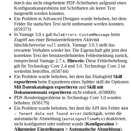
durch das nicht eingebettete PDF-Schriftarten aufgrund eines
Konfigurationsproblems mit Schriftarten als leerer Text
dargestellt werden konnten.
Ein Problem in Advanced Designer wurde behoben, bei dem
Felder für statischen Text nicht umbenannt werden konnten.
(659373)
In Vantage 3.0.x gab
beim
RuleErrors.CustomMessage
Zugriff aus einer Benutzerdefinierten Aktivität
fälschlicherweise
zurück. Vantage 3.0.3 stellt das
null
erwartete Verhalten wieder her. Die Eigenschaft gibt jetzt den
korrekten Text der benutzerdefinierten Fehlermeldung zurück,
entsprechend Vantage 2.7.x.
Hinweis:
Diese Fehlerbehebung
gilt für Technology Core 2.4 und 3.0. Technology Core 2 ist
weiterhin betroffen. (658744)
Ein Problem wurde behoben, bei dem das Dialogfeld
Skill
exportieren
beim Exportieren eines Splitter skill die Optionen
Mit Datenkatalogen exportieren
und
Skill mit
Dokumentensatz exportieren
nicht enthielt. (658000)
PDF-Renderingprobleme in Technology Core 3.0 wurden
behoben. (656179)
Ein Problem wurde behoben, bei dem die API den Fehler
404
zurückgab, wenn die
– Tenant data not found error
automatische Abmeldung (
) deaktiviert,
autoLogoutTimeMin
nicht konfiguriert oder entfernt wurde (
Konfiguration >
Allgemeine Einstellungen > Automatische Abmeldung
).