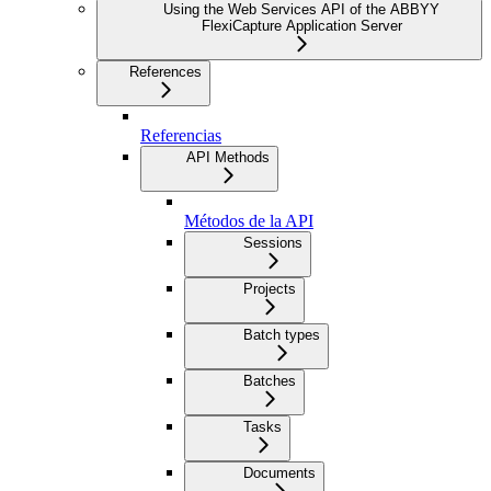
Using the Web Services API of the ABBYY
FlexiCapture Application Server
References
Referencias
API Methods
Métodos de la API
Sessions
Projects
Batch types
Batches
Tasks
Documents