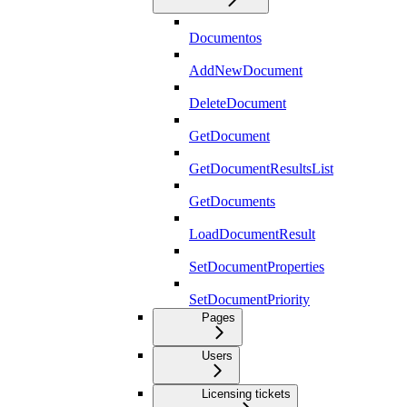
Documentos
AddNewDocument
DeleteDocument
GetDocument
GetDocumentResultsList
GetDocuments
LoadDocumentResult
SetDocumentProperties
SetDocumentPriority
Pages
Users
Licensing tickets