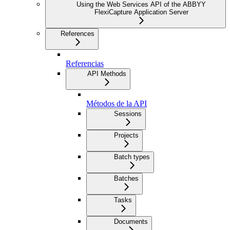
Using the Web Services API of the ABBYY
FlexiCapture Application Server
References
Referencias
API Methods
Métodos de la API
Sessions
Projects
Batch types
Batches
Tasks
Documents