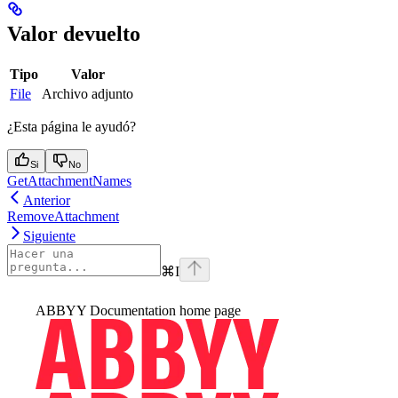
Valor devuelto
Tipo
Valor
File
Archivo adjunto
¿Esta página le ayudó?
Si
No
GetAttachmentNames
Anterior
RemoveAttachment
Siguiente
⌘
I
ABBYY Documentation
home page