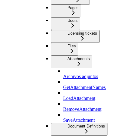
Pages
Users
Licensing tickets
Files
Attachments
Archivos adjuntos
GetAttachmentNames
LoadAttachment
RemoveAttachment
SaveAttachment
Document Definitions