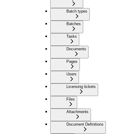
Batch types
Batches
Tasks
Documents
Pages
Users
Licensing tickets
Files
Attachments
Document Definitions