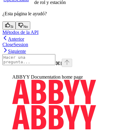
de rol y estación
¿Esta página le ayudó?
Si
No
Métodos de la API
Anterior
CloseSession
Siguiente
⌘
I
ABBYY Documentation
home page