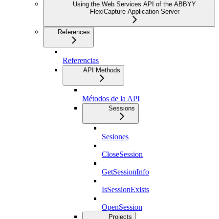
Using the Web Services API of the ABBYY
FlexiCapture Application Server
References
Referencias
API Methods
Métodos de la API
Sessions
Sesiones
CloseSession
GetSessionInfo
IsSessionExists
OpenSession
Projects