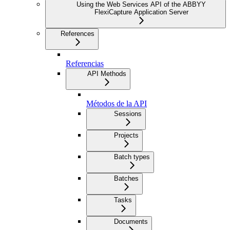
Using the Web Services API of the ABBYY
FlexiCapture Application Server
References
Referencias
API Methods
Métodos de la API
Sessions
Projects
Batch types
Batches
Tasks
Documents