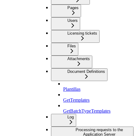
Pages
Users
Licensing tickets
Files
Attachments
Document Definitions
Plantillas
GetTemplates
GetBatchTypeTemplates
Log
Processing requests to the
Application Server