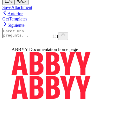
Si
No
SaveAttachment
Anterior
GetTemplates
Siguiente
⌘
I
ABBYY Documentation
home page